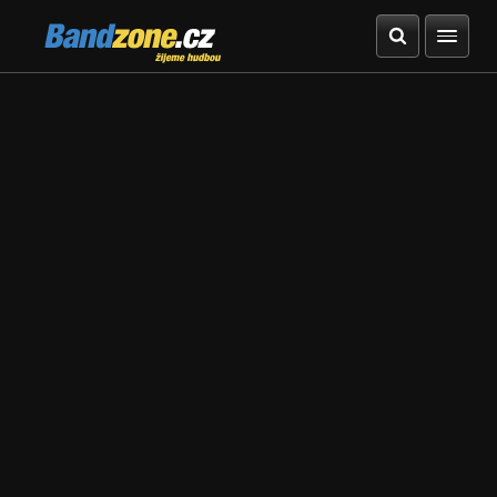
Bandzone.cz
žijeme hudbou