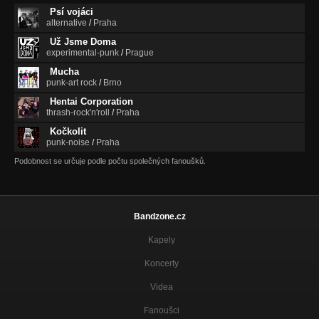
Psí vojáci
alternative
/
Praha
Už Jsme Doma
experimental-punk
/
Prague
Mucha
punk-art rock
/
Brno
Hentai Corporation
thrash-rock'n'roll
/
Praha
Kočkolit
punk-noise
/
Praha
Podobnost se určuje podle počtu společných fanoušků.
Bandzone.cz
Kapely
Koncerty
Videa
Fanoušci