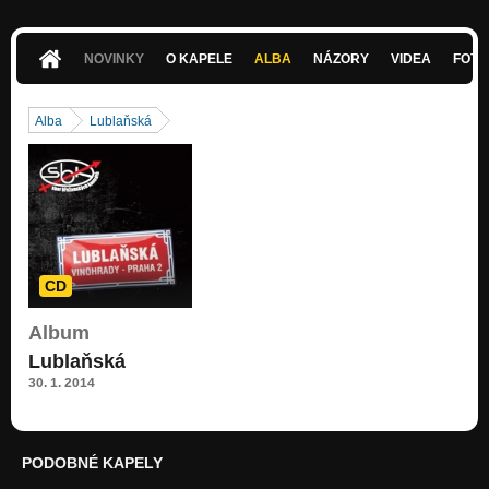
NOVINKY
O KAPELE
ALBA
NÁZORY
VIDEA
FOTK
Alba
Lublaňská
CD
Album
Lublaňská
30. 1. 2014
PODOBNÉ KAPELY