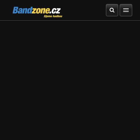
Bandzone.cz
žijeme hudbou