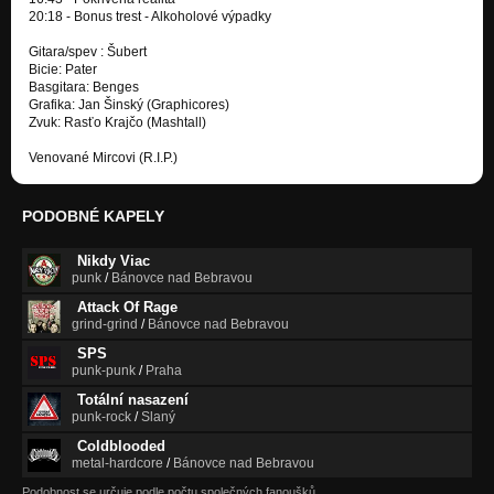
20:18 - Bonus trest - Alkoholové výpadky
Gitara/spev : Šubert
Bicie: Pater
Basgitara: Benges
Grafika: Jan Šinský (Graphicores)
Zvuk: Rasťo Krajčo (Mashtall)
Venované Mircovi (R.I.P.)
PODOBNÉ KAPELY
Nikdy Viac
punk
/
Bánovce nad Bebravou
Attack Of Rage
grind-grind
/
Bánovce nad Bebravou
SPS
punk-punk
/
Praha
Totální nasazení
punk-rock
/
Slaný
Coldblooded
metal-hardcore
/
Bánovce nad Bebravou
Podobnost se určuje podle počtu společných fanoušků.