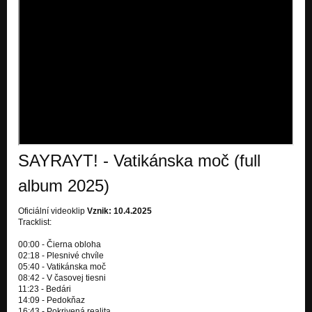
SAYRAYT! - Vatikánska moč (full
album 2025)
Oficiální videoklip
Vznik: 10.4.2025
Tracklist:
00:00 - Čierna obloha
02:18 - Plesnivé chvíle
05:40 - Vatikánska moč
08:42 - V časovej tiesni
11:23 - Bedári
14:09 - Pedokňaz
16:43 - Pokrivená realita