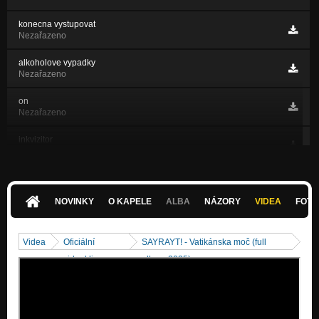
konecna vystupovat
Nezařazeno
alkoholove vypadky
Nezařazeno
on
Nezařazeno
inkvizitor
Nezařazeno
agresivny ludia
Nezařazeno
NOVINKY
O KAPELE
ALBA
NÁZORY
VIDEA
FOTK
konopna...
Nezařazeno
Videa
Oficiální
SAYRAYT! - Vatikánska moč (full
krestanska
videoklipy
album 2025)
Nezařazeno
sproste
Nezařazeno