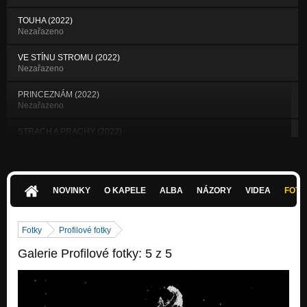
TOUHA (2022)
Nezařazeno
VE STÍNU STROMU (2022)
Nezařazeno
PRINCEZNÁM (2022)
Nezařazeno
STRACH A PRACHY (2022)
Nezařazeno
SCHODY (2022)
Nezařazeno
NOVINKY
O KAPELE
ALBA
NÁZORY
VIDEA
FOTK
RÁJ (2022)
Nezařazeno
Fotky
Profilové fotky
LOUTKY (2022)
Galerie Profilové fotky: 5 z 5
Nezařazeno
VZDALUJEM SE (2022)
Nezařazeno