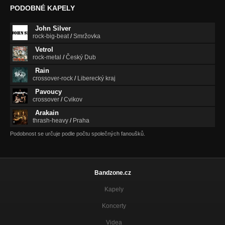
PODOBNÉ KAPELY
John Silver
rock-big-beat
/
Smržovka
Vetrol
rock-metal
/
Český Dub
Rain
crossover-rock
/
Liberecký kraj
Pavoucy
crossover
/
Cvikov
Arakain
thrash-heavy
/
Praha
Podobnost se určuje podle počtu společných fanoušků.
Bandzone.cz
Kapely
Koncerty
Videa