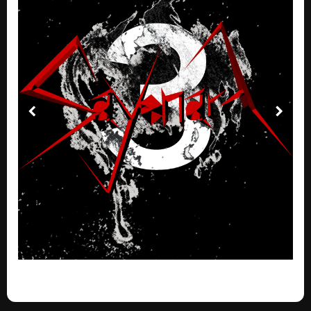
HYDE (2022)
Nezařazeno
DO OHNĚ (2022)
Nezařazeno
STÍN (2010- Sayonara 1)
Nezařazeno