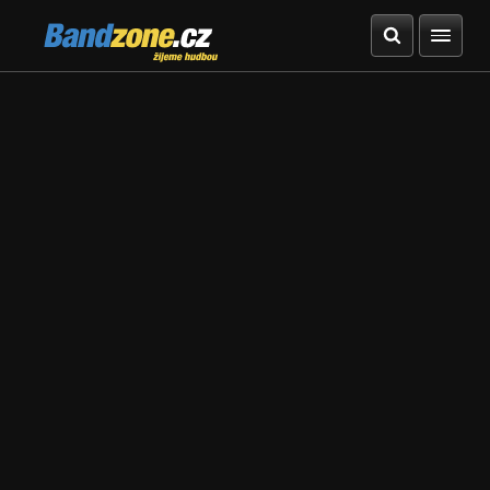
Bandzone.cz
žijeme hudbou