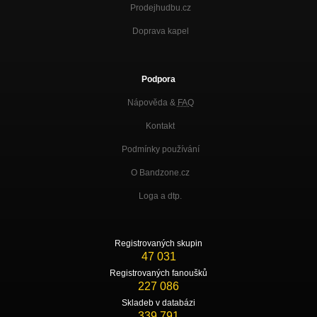
Prodejhudbu.cz
Doprava kapel
Podpora
Nápověda &
FAQ
Kontakt
Podmínky používání
O Bandzone.cz
Loga a dtp.
Registrovaných skupin
47 031
Registrovaných fanoušků
227 086
Skladeb v databázi
339 791