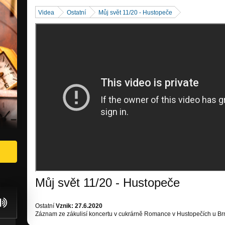
Videa
Ostatní
Můj svět 11/20 - Hustopeče
Můj svět 11/20 - Hustopeče
Ostatní
Vznik: 27.6.2020
Záznam ze zákulisí koncertu v cukrárně Romance v Hustopečích u Br