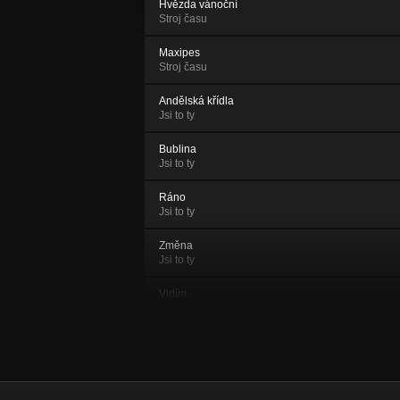
Hvězda vánoční
Stroj času
Maxipes
Stroj času
Andělská křídla
Jsi to ty
Bublina
Jsi to ty
Ráno
Jsi to ty
Změna
Jsi to ty
Vidím
Jsi to ty
Světlo
Jsi to ty
Jsi to ty