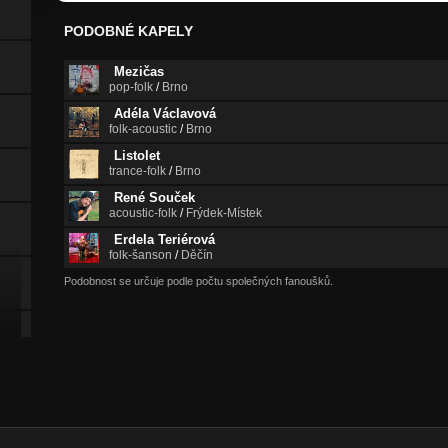
PODOBNÉ KAPELY
Mezičas
pop-folk
/
Brno
Adéla Václavová
folk-acoustic
/
Brno
Listolet
trance-folk
/
Brno
René Souček
acoustic-folk
/
Frýdek-Místek
Erdela Teriérová
folk-šanson
/
Děčín
Podobnost se určuje podle počtu společných fanoušků.