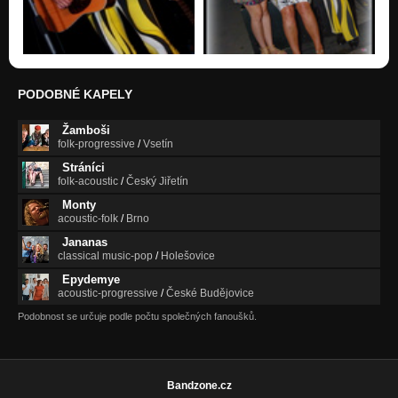
PODOBNÉ KAPELY
Žamboši
folk-progressive
/
Vsetín
Stráníci
folk-acoustic
/
Český Jiřetín
Monty
acoustic-folk
/
Brno
Jananas
classical music-pop
/
Holešovice
Epydemye
acoustic-progressive
/
České Budějovice
Podobnost se určuje podle počtu společných fanoušků.
Bandzone.cz