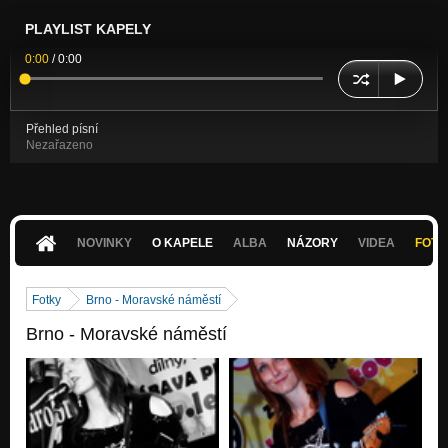
PLAYLIST KAPELY
0:00
/
0:00
Přehled písní
Nezařazeno
NOVINKY
O KAPELE
ALBA
NÁZORY
VIDEA
FOTK
Fotky
Brno - Moravské náměstí
Brno - Moravské náměstí