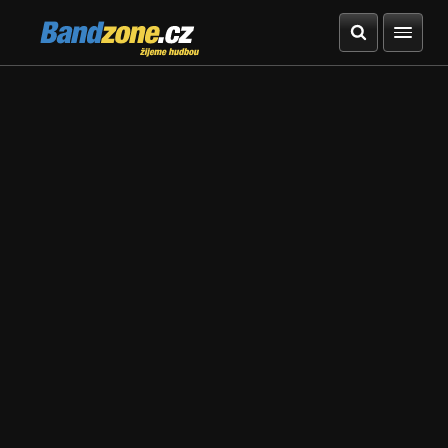
Bandzone.cz
žijeme hudbou