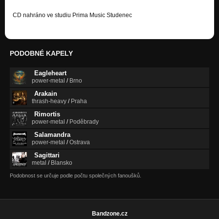
CD nahráno ve studiu Prima Music Studenec
PODOBNÉ KAPELY
Eagleheart
power-metal
/
Brno
Arakain
thrash-heavy
/
Praha
Rimortis
power-metal
/
Poděbrady
Salamandra
power-metal
/
Ostrava
Sagittari
metal
/
Blansko
Podobnost se určuje podle počtu společných fanoušků.
Bandzone.cz