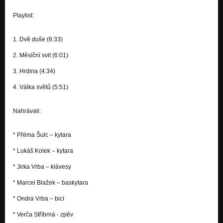
Playlist:
1. Dvě duše (6:33)
2. Měsíční svit (6:01)
3. Hrdina (4:34)
4. Válka světů (5:51)
Nahrávali:
* Přéma Šulc – kytara
* Lukáš Kolek – kytara
* Jirka Vrba – klávesy
* Marcel Blažek – baskytara
* Ondra Vrba – bicí
* Verča Stříbrná - zpěv