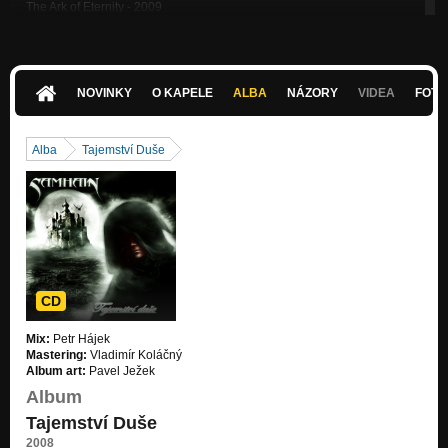
The Ark of Eternity - 2009
Nezařazeno
Antedeluvian - 2009
Nezařazeno
NOVINKY
O KAPELE
ALBA
NÁZORY
VIDEA
FOTK
The Cave - 2009
Nezařazeno
Alba
Tajemství Duše
Hrdina - Tajemství duše 2008
Nezařazeno
Dvě duše - Tajemství duše 2008
Nezařazeno
Měsíční svit - Tajemství duše 2008
Nezařazeno
CD
Válka světů - Tajemství duše 2008
Mix:
Petr Hájek
Nezařazeno
Mastering:
Vladimír Koláčný
Album art:
Pavel Ježek
Album
Tajemství Duše
2008