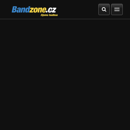
Bandzone.cz
žijeme hudbou