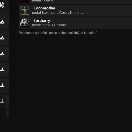
metal
/
Praha
Locomotive
metal-hardcore
/
Český Krumlov
Tortharry
death-metal
/
Hronov
Podobnost se určuje podle počtu společných fanoušků.