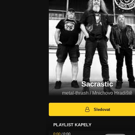
Sacrastic
metal-thrash / Mnichovo Hradiště
Sledovat
PLAYLIST KAPELY
0:00
/
0:00