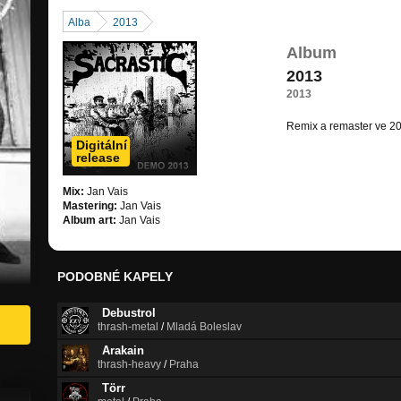
Alba
2013
Album
2013
2013
Remix a remaster ve 20
Digitální
release
Mix:
Jan Vais
Mastering:
Jan Vais
Album art:
Jan Vais
PODOBNÉ KAPELY
Debustrol
thrash-metal
/
Mladá Boleslav
Arakain
thrash-heavy
/
Praha
Törr