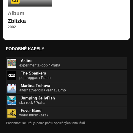
CD
Stínohra
Album
Rozprávění
Zblízka
2002
PODOBNÉ KAPELY
Akline
experimental-pop
/
Praha
The Spankers
pop-reggae
/
Praha
Martina Trchová
alternative-folk
/
Praha / Brno
Jumping JellyFish
ska-rock
/
Praha
Fever Band
world music-jazz
/
Podobnost se určuje podle počtu společných fanoušků.