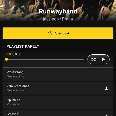
Runwayband
jazz-pop / Praha
Sledovat
PLAYLIST KAPELY
0:00
/
0:00
Protestsong
Nezařazeno
Zítra včera dnes
Nezařazeno
Opuštěná
Přídavné
Směšná