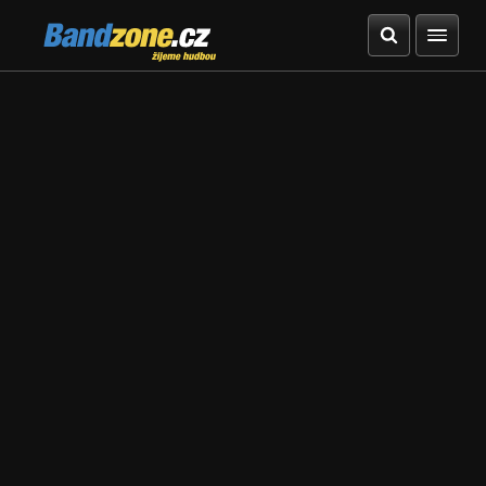
Bandzone.cz
žijeme hudbou