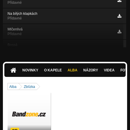
Přídavné
Na bílých klapkách
Přídavné
Mlčenlivá
Přídavné
Bossá
Přídavné
Rajská
Přídavné
NOVINKY
O KAPELE
ALBA
NÁZORY
VIDEA
FOTK
Ospalá
Přídavné
Alba
Zblízka
Na vinici
Rozprávění
Déšťovka
Zblízka
Souznění
Rozprávění