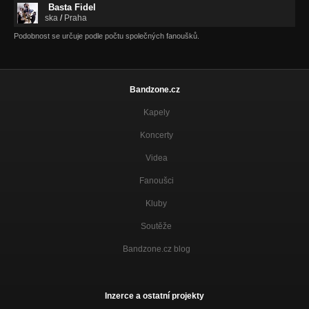
Basta Fidel
ska
/
Praha
Podobnost se určuje podle počtu společných fanoušků.
Bandzone.cz
Kapely
Koncerty
Videa
Fanoušci
Kluby
Soutěže
Bandzone.cz blog
Inzerce a ostatní projekty