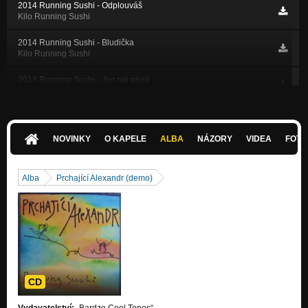
2014 Running Sushi - Odplouváš
Kilo Running Sushi
2014 Running Sushi - Bludička
Kilo Running Sushi
2013 Running Sushi - Jen tak plout
Mletý standard
2013 Running Sushi - Místa se vtísní
Mletý standard
NOVINKY
O KAPELE
ALBA
NÁZORY
VIDEA
FOTK
2013 Running Sushi - Přítel bouřek
Mletý standard
Alba
Prchající Alexandr (demo)
2009 Volný pád
Volný pád (single)
2011 Jeremy (live)
Nezařazeno
2007 Rotana
Hudba Krylov (demo)
CD
2007 Lidové sady