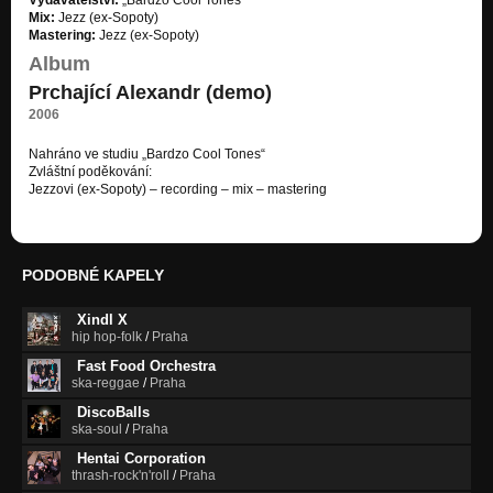
Vydavatelství:
„Bardzo Cool Tones“
Hudba Krylov (demo)
Mix:
Jezz (ex-Sopoty)
Mastering:
Jezz (ex-Sopoty)
2007 Démon
Album
Hudba Krylov (demo)
Prchající Alexandr (demo)
2007 Banán Remix
2006
Hudba Krylov (demo)
Nahráno ve studiu „Bardzo Cool Tones“
Zvláštní poděkování:
Jezzovi (ex-Sopoty) – recording – mix – mastering
PODOBNÉ KAPELY
Xindl X
hip hop-folk
/
Praha
Fast Food Orchestra
ska-reggae
/
Praha
DiscoBalls
ska-soul
/
Praha
Hentai Corporation
thrash-rock'n'roll
/
Praha