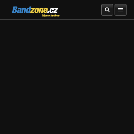
Bandzone.cz
žijeme hudbou