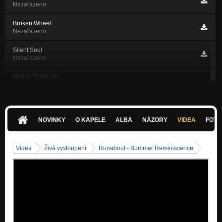
Nezařazeno
Broken Wheel
Nezařazeno
Silent Soul
Nezařazeno
Dance Til We Die
Nezařazeno
Papa Legba
Nezařazeno
NOVINKY
O KAPELE
ALBA
NÁZORY
VIDEA
FOTK
Funeral Flowers
Nezařazeno
Videa
Živá vystoupení
Runabout - Summer Reminiscence
Misery
Nezařazeno
Lockdown
Nezařazeno
Night of the Living Dead
Nezařazeno