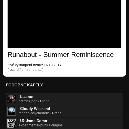
All or Nothing
Nezařazeno
Toy Museum
Nezařazeno
Cuckoo nest
Nezařazeno
Runabout - Summer Reminiscence
See the Light
Nezařazeno
Živé vystoupení
Vznik: 16.10.2017
(record from rehearsal)
Try to recall
Nezařazeno
PODOBNÉ KAPELY
Megapolis II
Nezařazeno
Leamon
art rock-pop
/
Praha
Megapolis
Nezařazeno
Cloudy Weekend
triphop-psychedelic
/
Praha
Ghost Town
Už Jsme Doma
Nezařazeno
experimental-punk
/
Prague