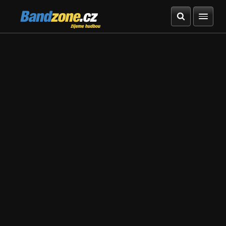
Bandzone.cz
žijeme hudbou