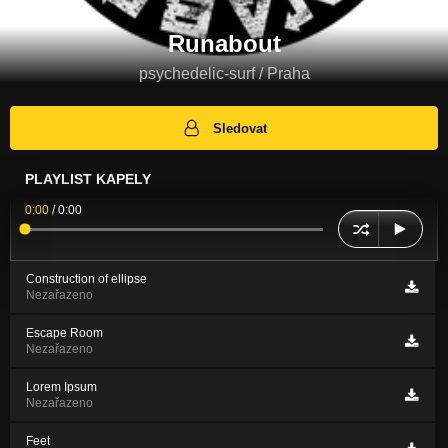
Runabout
psychedelic-surf / Praha
Sledovat
PLAYLIST KAPELY
0:00
/
0:00
Construction of ellipse
Nezařazeno
Escape Room
Nezařazeno
Lorem Ipsum
Nezařazeno
Feet