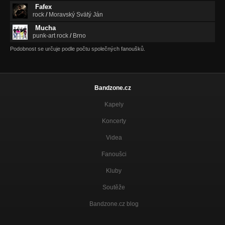
Fafex
ALIENATION
rock
/
Moravský Svätý Ján
Nezařazeno
Mucha
ALIENATION (REMIX)
punk-art rock
/
Brno
Nezařazeno
Podobnost se určuje podle počtu společných fanoušků.
Kariar (Madis Must)
Nezařazeno
Bandzone.cz
On the Edge
Nezařazeno
Kapely
Koncerty
Videa
Fanoušci
Kluby
Soutěže
Bandzone.cz blog