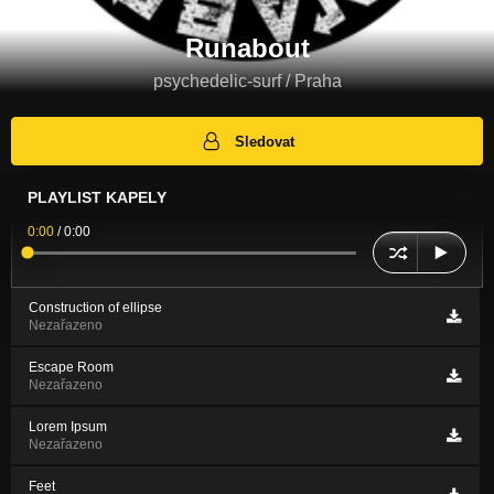
Runabout
psychedelic-surf / Praha
Sledovat
PLAYLIST KAPELY
0:00
/
0:00
Construction of ellipse
Nezařazeno
Escape Room
Nezařazeno
Lorem Ipsum
Nezařazeno
Feet