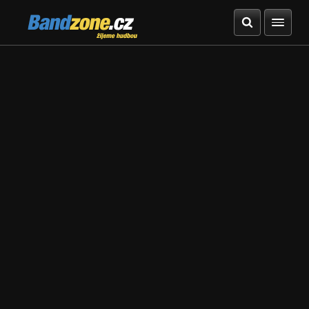
Bandzone.cz
žijeme hudbou