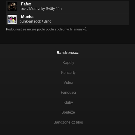
Fafex
ALIENATION
rock
/
Moravský Svätý Ján
Nezařazeno
Mucha
ALIENATION (REMIX)
punk-art rock
/
Brno
Nezařazeno
Podobnost se určuje podle počtu společných fanoušků.
Kariar (Madis Must)
Nezařazeno
Bandzone.cz
On the Edge
Nezařazeno
Kapely
Koncerty
Videa
Fanoušci
Kluby
Soutěže
Bandzone.cz blog