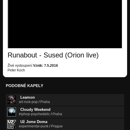
All or Nothing
Nezařazeno
Toy Museum
Nezařazeno
Cuckoo nest
Nezařazeno
Runabout - Sused (Orion live)
See the Light
Nezařazeno
Živé vystoupení
Vznik: 7.5.2016
Peter Koch
Try to recall
Nezařazeno
PODOBNÉ KAPELY
Megapolis II
Nezařazeno
Leamon
art rock-pop
/
Praha
Megapolis
Nezařazeno
Cloudy Weekend
triphop-psychedelic
/
Praha
Ghost Town
Už Jsme Doma
Nezařazeno
experimental-punk
/
Prague