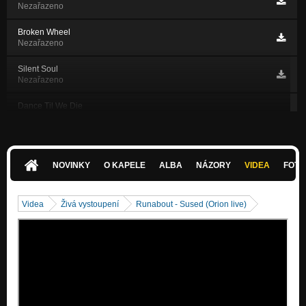
Nezařazeno
Broken Wheel
Nezařazeno
Silent Soul
Nezařazeno
Dance Til We Die
Nezařazeno
Papa Legba
Nezařazeno
NOVINKY
O KAPELE
ALBA
NÁZORY
VIDEA
FOTK
Funeral Flowers
Nezařazeno
Videa
Živá vystoupení
Runabout - Sused (Orion live)
Misery
Nezařazeno
Lockdown
Nezařazeno
Night of the Living Dead
Nezařazeno