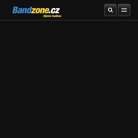
Bandzone.cz
žijeme hudbou