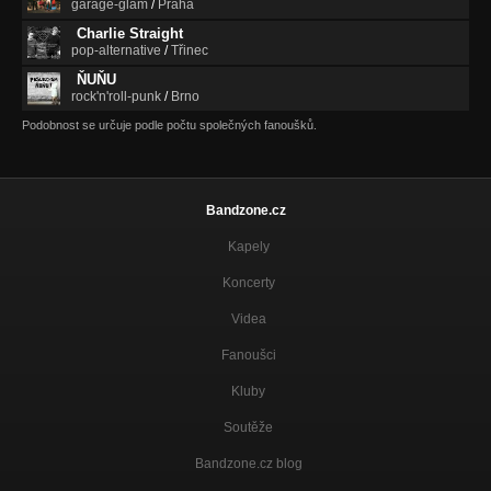
garage-glam
/
Praha
Charlie Straight
pop-alternative
/
Třinec
ŇUŇU
rock'n'roll-punk
/
Brno
Podobnost se určuje podle počtu společných fanoušků.
Bandzone.cz
Kapely
Koncerty
Videa
Fanoušci
Kluby
Soutěže
Bandzone.cz blog