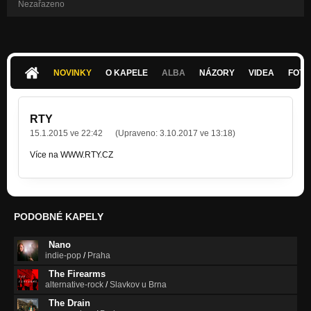
Nezařazeno
NOVINKY
O KAPELE
ALBA
NÁZORY
VIDEA
FOTK
RTY
15.1.2015 ve 22:42
(Upraveno:
3.10.2017 ve 13:18
)
Více na WWW.RTY.CZ
PODOBNÉ KAPELY
Nano
indie-pop
/
Praha
The Firearms
alternative-rock
/
Slavkov u Brna
The Drain