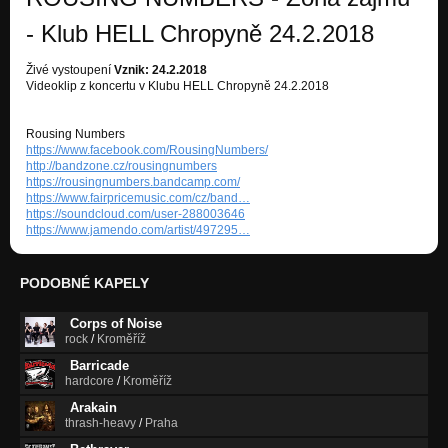
- Klub HELL Chropyně 24.2.2018
Živé vystoupení
Vznik: 24.2.2018
Videoklip z koncertu v Klubu HELL Chropyně 24.2.2018
Rousing Numbers
https://www.facebook.com/RousingNumbers/
http://bandzone.cz/rousingnumbers
https://rousingnumbers.bandcamp.com/
https://www.fairpricemusic.com/cz/band…
https://soundcloud.com/user-288003646
https://www.jamendo.com/artist/497295…
PODOBNÉ KAPELY
Corps of Noise
rock
/
Kroměříž
Barricade
hardcore
/
Kroměříž
Arakain
thrash-heavy
/
Praha