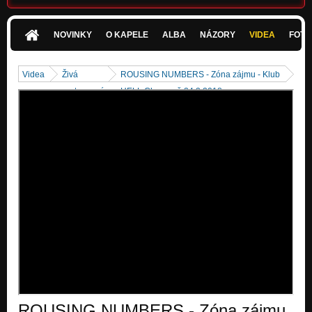
NOVINKY
O KAPELE
ALBA
NÁZORY
VIDEA
FOTK
Videa
Živá
ROUSING NUMBERS - Zóna zájmu - Klub
vystoupení
HELL Chropyně 24.2.2018
ROUSING NUMBERS - Zóna zájmu