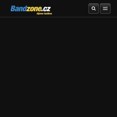
Bandzone.cz
žijeme hudbou