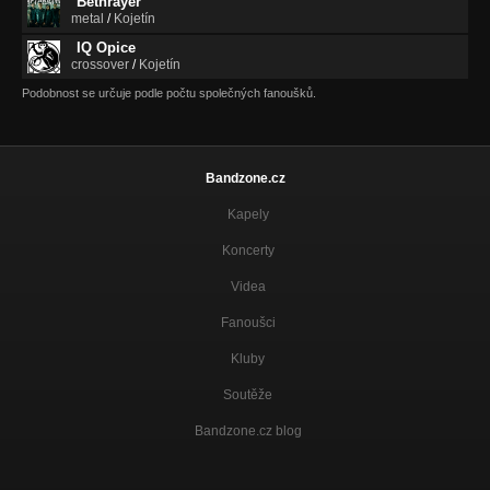
Bethrayer
metal
/
Kojetín
IQ Opice
crossover
/
Kojetín
Podobnost se určuje podle počtu společných fanoušků.
Bandzone.cz
Kapely
Koncerty
Videa
Fanoušci
Kluby
Soutěže
Bandzone.cz blog