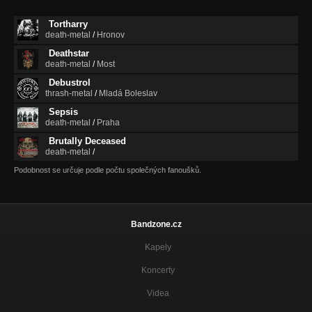
Tortharry
death-metal
/
Hronov
Deathstar
death-metal
/
Most
Debustrol
thrash-metal
/
Mladá Boleslav
Sepsis
death-metal
/
Praha
Brutally Deceased
death-metal
/
Podobnost se určuje podle počtu společných fanoušků.
Bandzone.cz
Kapely
Koncerty
Videa