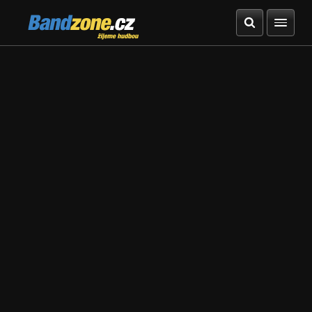
Bandzone.cz
žijeme hudbou