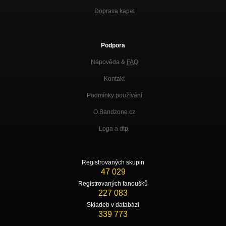
Doprava kapel
Podpora
Nápověda &
FAQ
Kontakt
Podmínky používání
O Bandzone.cz
Loga a dtp.
Registrovaných skupin
47 029
Registrovaných fanoušků
227 083
Skladeb v databázi
339 773