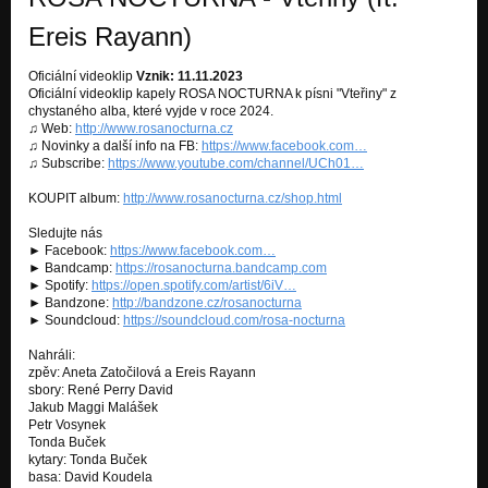
Pavučina života
Ereis Rayann)
V tmách
Oficiální videoklip
Vznik: 11.11.2023
Oficiální videoklip kapely ROSA NOCTURNA k písni "Vteřiny" z
chystaného alba, které vyjde v roce 2024.
♫ Web:
http://www.rosanocturna.cz
♫ Novinky a další info na FB:
https://www.facebook.com…
♫ Subscribe:
https://www.youtube.com/channel/UCh01…
KOUPIT album:
http://www.rosanocturna.cz/shop.html
Sledujte nás
► Facebook:
https://www.facebook.com…
► Bandcamp:
https://rosanocturna.bandcamp.com
► Spotify:
https://open.spotify.com/artist/6iV…
► Bandzone:
http://bandzone.cz/rosanocturna
► Soundcloud:
https://soundcloud.com/rosa-nocturna
Nahráli:
zpěv: Aneta Zatočilová a Ereis Rayann
sbory: René Perry David
Jakub Maggi Malášek
Petr Vosynek
Tonda Buček
kytary: Tonda Buček
basa: David Koudela