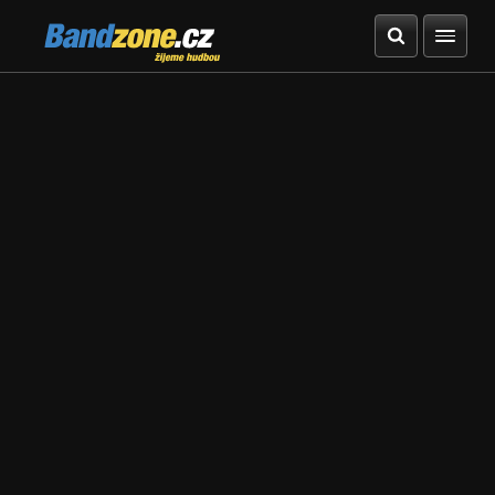
Bandzone.cz
žijeme hudbou