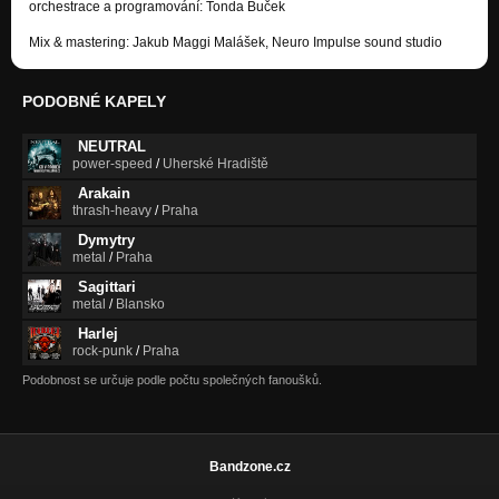
orchestrace a programování: Tonda Buček
Mix & mastering: Jakub Maggi Malášek, Neuro Impulse sound studio
PODOBNÉ KAPELY
NEUTRAL
power-speed
/
Uherské Hradiště
Arakain
thrash-heavy
/
Praha
Dymytry
metal
/
Praha
Sagittari
metal
/
Blansko
Harlej
rock-punk
/
Praha
Podobnost se určuje podle počtu společných fanoušků.
Bandzone.cz