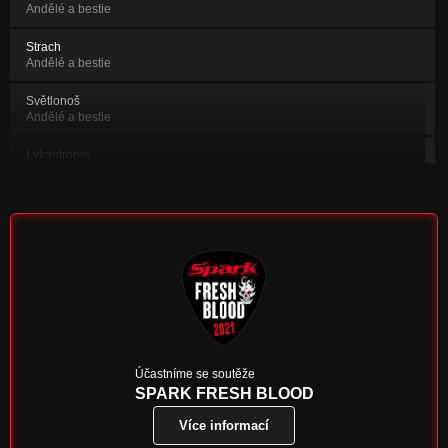
Andělé a bestie
Strach
Andělé a bestie
Světlonoš
Andělé a bestie
Lykantropie
Andělé a bestie
O lásce, o válce a o krvi
Za hradbami času
Dimitto tibi
Za hradbami času
Vím, co jsi zač
Za hradbami času
Alegorie smrti
Účastníme se soutěže
Za hradbami času
SPARK FRESH BLOOD
Více informací
Fenyklová panenka (ukázka)
Zapomenuté příběhy