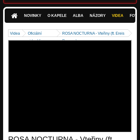
Medúza (ukázka)
Zapomenuté příběhy
NOVINKY
O KAPELE
ALBA
NÁZORY
VIDEA
FOTK
Fantazie v G moll (ukázka)
Zapomenuté příběhy
Videa
Oficiální
ROSA NOCTURNA - Vteřiny (ft. Ereis
videoklipy
Rayann)
Andělé
V tmách
Není čas se ptát (2014)
Nezařazeno
Intro
V tmách
Splněné přání
V tmách
Rosa Nocturna
V tmách
Půlnoc
V tmách
ROSA NOCTURNA - Vteřiny (ft.