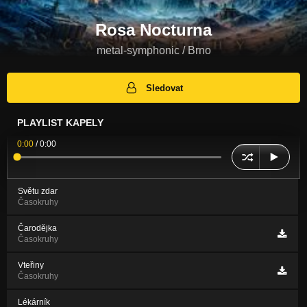
Rosa Nocturna
metal-symphonic / Brno
Sledovat
PLAYLIST KAPELY
0:00
/
0:00
Světu zdar
Časokruhy
Čarodějka
Časokruhy
Vteřiny
Časokruhy
Lékárník