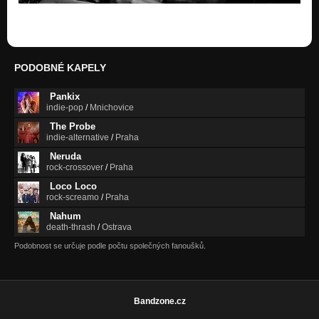
Pankix - More
Nezařazeno
Agatha - Svatební Šaty 2010
PODOBNÉ KAPELY
Nezařazeno
Pankix
Agatha - Rěkni mi 2010
indie-pop
/
Mnichovice
Nezařazeno
The Probe
indie-alternative
/
Praha
Inside - Spálený Ráj 2009
Nezařazeno
Neruda
rock-crossover
/
Praha
Big Band Brno - Let the good times roll 2008
Loco Loco
Nezařazeno
rock-screamo
/
Praha
Nahum
Roman Sobotka - solo bicí studio 2003
death-thrash
/
Ostrava
Nezařazeno
Podobnost se určuje podle počtu společných fanoušků.
RS Band - Stela by Starlight 2001
Nezařazeno
RS Band - Sweet Georgia Brown 2001
Bandzone.cz
Nezařazeno