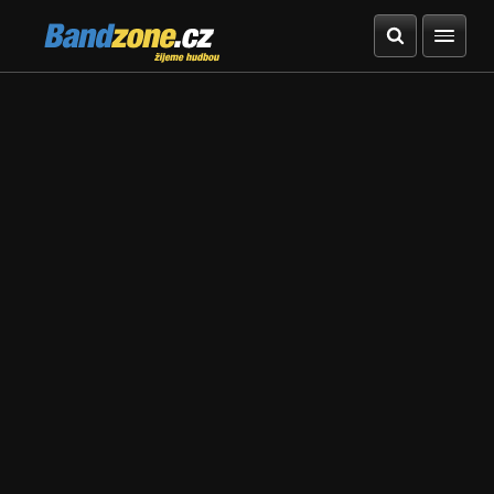
Bandzone.cz
žijeme hudbou