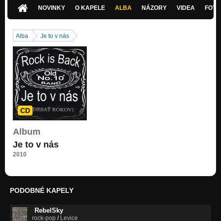
Nezařazeno
NOVINKY
O KAPELE
ALBA
NÁZORY
VIDEA
FOTK
08.OPTIMISTA
Nezařazeno
Alba
Je to v nás
Salto v jahodách
Nezařazeno
Krčmovy prototyp
Nezařazeno
Aladin
Nezařazeno
CD
Čo je život?
Album
Nezařazeno
Je to v nás
Stredovek
2010
Nezařazeno
Zolo-Phill
Nezařazeno
PODOBNÉ KAPELY
RYBY
RebelSky
Nezařazeno
rock-pop
/
Levice