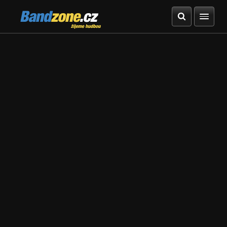
Bandzone.cz
žijeme hudbou