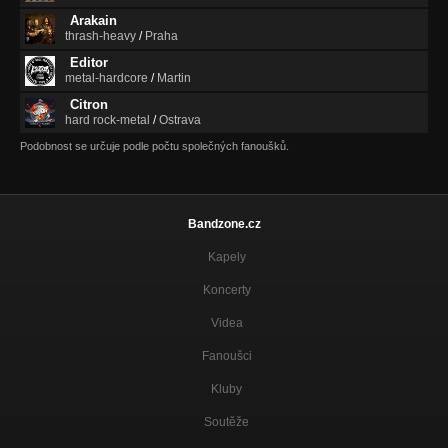
Arakain
10.VIANOCNA
thrash-heavy
/
Praha
Nezařazeno
Editor
5.Na zraz
metal-hardcore
/
Martin
Nezařazeno
Citron
hard rock-metal
/
Ostrava
9. -1 koleso
Nezařazeno
Podobnost se určuje podle počtu společných fanoušků.
10.Prízraky
Nezařazeno
Bandzone.cz
Kapely
Koncerty
Videa
Fanoušci
Kluby
Soutěže