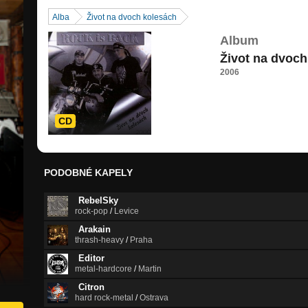
Alba
Život na dvoch kolesách
Album
Život na dvoch
2006
CD
PODOBNÉ KAPELY
RebelSky
rock-pop
/
Levice
Arakain
thrash-heavy
/
Praha
Editor
metal-hardcore
/
Martin
Citron
hard rock-metal
/
Ostrava