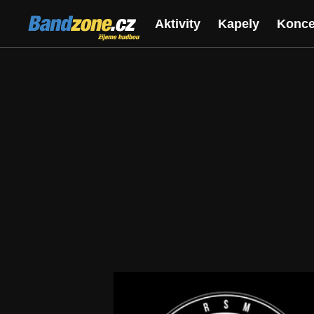
Bandzone.cz
Aktivity
Kapely
Konce
žijeme hudbou