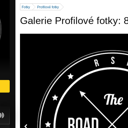
Fotky
Profilové fotky
Galerie Profilové fotky: 