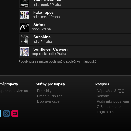
The Prostitutes
indie-punk
/
Praha
Fake Tapes
indie-rock
/
Praha
Airfare
rock
/
Praha
Sunshine
indie
/
Praha
Sunflower Caravan
pop-rock'n'roll
/
Praha
Podobnost se určuje podle počtu společných fanoušků.
tní projekty
Služby pro kapely
Podpora
p promo pozice na
Presskity
Nápověda &
FAQ
Prodejhudbu.cz
Kontakt
Doprava kapel
Podmínky používání
O Bandzone.cz
Loga a dtp.