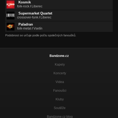
Kosmik
folk-rock
/
Liberec
Supermarket Quartet
crossover-funk
/
Liberec
Paladran
folk-metal
/
Vsetín
Podobnost se určuje podle počtu společných fanoušků.
Bandzone.cz
Kapely
Koncerty
Videa
Fanoušci
Kluby
Soutěže
Bandzone.cz blog