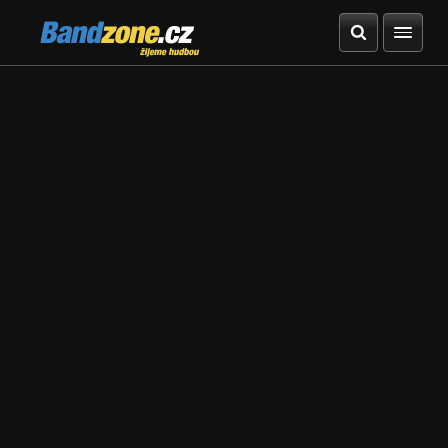
Bandzone.cz
žijeme hudbou