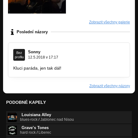
Zobrazit všechny galerie
Poslední názory
Sonny
Bez
profilu
12.5.2018 v 17:17
Kluci paráda, jen tak dál!
Zobrazit všechny názory
PODOBNÉ KAPELY
Louisiana Alley
blues-rock
/
Jablonec nad Nisou
Grave’s Tones
hard rock
/
Liberec