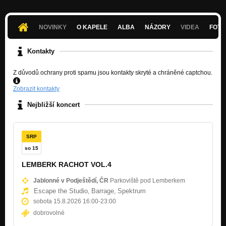
NOVINKY
O KAPELE
ALBA
NÁZORY
VIDEA
FOTK
Kontakty
Z důvodů ochrany proti spamu jsou kontakty skryté a chráněné captchou.
Zobrazit kontakty
Nejbližší koncert
SRP
so 15
LEMBERK RACHOT VOL.4
Jablonné v Podještědí, ČR
Parkoviště pod Lemberkem
Escape the Studio,
Barrage,
Spektrum
sobota 15.8.2026 16:00
-
23:00
dobrovolné