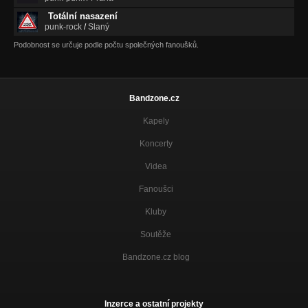
Totální nasazení
punk-rock
/
Slaný
Podobnost se určuje podle počtu společných fanoušků.
Bandzone.cz
Kapely
Koncerty
Videa
Fanoušci
Kluby
Soutěže
Bandzone.cz blog
Inzerce a ostatní projekty