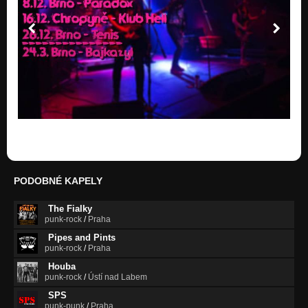
PODOBNÉ KAPELY
The Fialky
punk-rock
/
Praha
Pipes and Pints
punk-rock
/
Praha
Houba
punk-rock
/
Ústí nad Labem
SPS
punk-punk
/
Praha