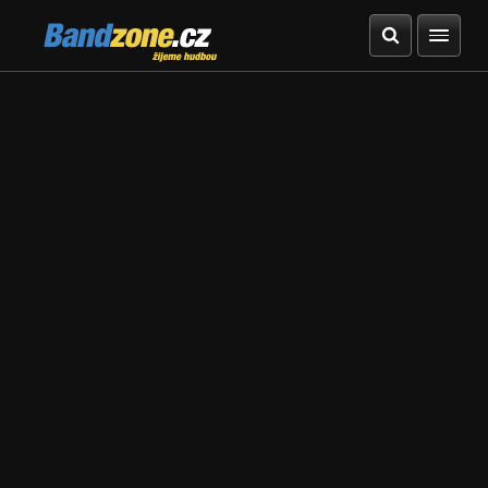
Bandzone.cz
žijeme hudbou