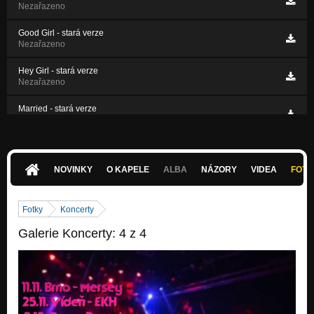
Nezařazeno
Good Girl - stará verze
Nezařazeno
Hey Girl - stará verze
Nezařazeno
Married - stará verze
Nezařazeno
Poison Gas- stará verze
Nezařazeno
NOVINKY
O KAPELE
ALBA
NÁZORY
VIDEA
FOTK
Fotky
Koncerty
Galerie Koncerty: 4 z 4