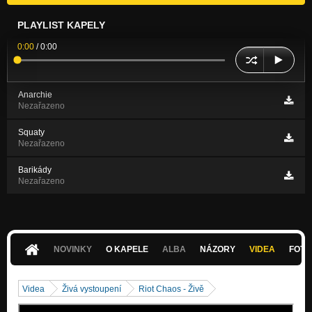
PLAYLIST KAPELY
0:00
/
0:00
Anarchie
Nezařazeno
Squaty
Nezařazeno
Barikády
Nezařazeno
NOVINKY
O KAPELE
ALBA
NÁZORY
VIDEA
FOTK
Videa
Živá vystoupení
Riot Chaos - Živě