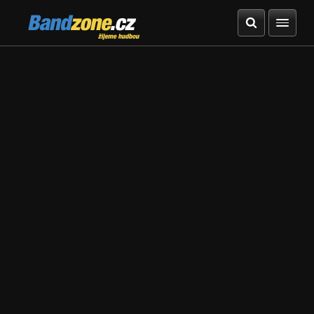
Bandzone.cz
žijeme hudbou