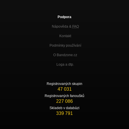
Podpora
Nápověda &
FAQ
Kontakt
Podmínky používání
O Bandzone.cz
Loga a dtp.
Registrovaných skupin
47 031
Registrovaných fanoušků
227 086
Skladeb v databázi
339 791