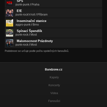
SPS
punk-punk
/
Praha
E!E
punk-rock'n'roll
/
Příbram
Inseminační stanice
aggro-punk
/
Brno
Spínací Špendlík
punk-rock
/
Most
Malomocnost Prázdnoty
punk-rock
/
Most
Podobnost se určuje podle počtu společných fanoušků.
Bandzone.cz
Kapely
Koncerty
Videa
Fanoušci