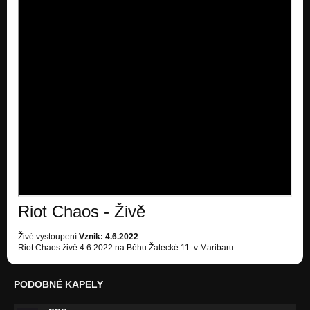
Riot Chaos - Živě
Živé vystoupení
Vznik: 4.6.2022
Riot Chaos živě 4.6.2022 na Běhu Žatecké 11. v Maribaru.
PODOBNÉ KAPELY