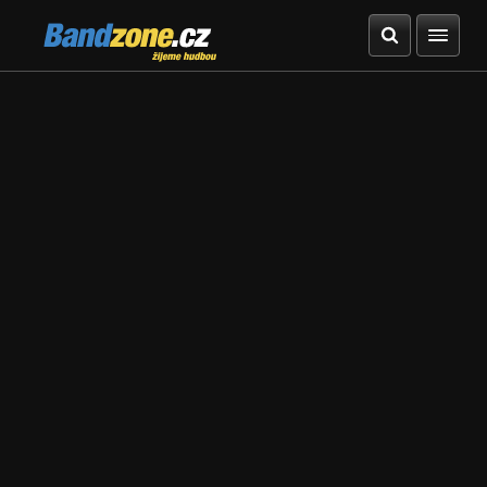
Bandzone.cz
žijeme hudbou