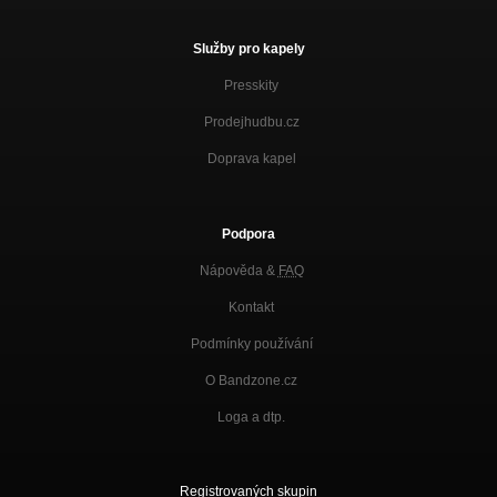
Služby pro kapely
Presskity
Prodejhudbu.cz
Doprava kapel
Podpora
Nápověda &
FAQ
Kontakt
Podmínky používání
O Bandzone.cz
Loga a dtp.
Registrovaných skupin