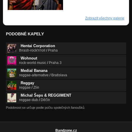
Zobrazit všechny galerie
PODOBNÉ KAPELY
Hentai Corporation
thrash-rock'n'roll
/
Praha
Wohnout
rock-world music
/
Praha 3
Medial Banana
reggae-alternative
/
Bratislava
Reggay
reggae
/
Zlín
Michal Šeps & REGGIMENT
reggae-dub
/
Děčín
Podobnost se určuje podle počtu společných fanoušků.
Bandzone.cz