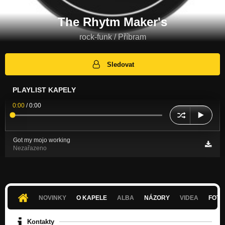
The Rhytm Maker's
rock-funk / Příbram
Sledovat
PLAYLIST KAPELY
0:00
/
0:00
Got my mojo working
Nezařazeno
NOVINKY
O KAPELE
ALBA
NÁZORY
VIDEA
FOTK
Kontakty