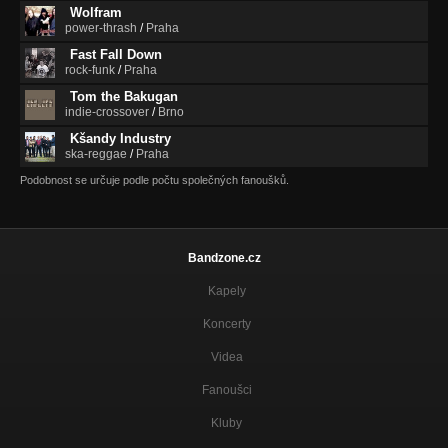
Wolfram
power-thrash
/
Praha
Fast Fall Down
rock-funk
/
Praha
Tom the Bakugan
indie-crossover
/
Brno
Kšandy Industry
ska-reggae
/
Praha
Podobnost se určuje podle počtu společných fanoušků.
Bandzone.cz
Kapely
Koncerty
Videa
Fanoušci
Kluby