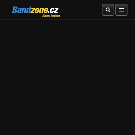
Bandzone.cz
žijeme hudbou