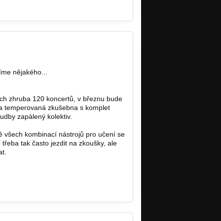
íme nějakého...
ých zhruba 120 koncertů, v březnu bude
 a temperovaná zkušebna s komplet
dby zapálený kolektiv.
 všech kombinací nástrojů pro učení se
eba tak často jezdit na zkoušky, ale
t.