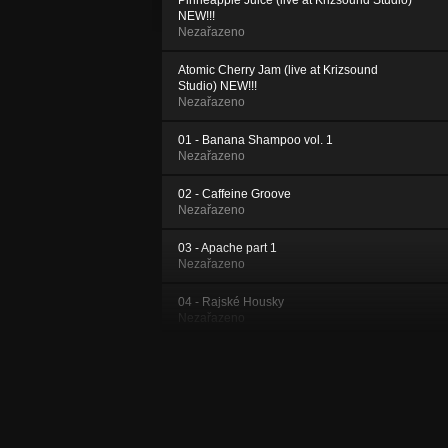
Pinneapple Juice (live at Krizsound Studio)
NEW!!!
Nezařazeno
Atomic Cherry Jam (live at Krizsound
Studio) NEW!!!
Nezařazeno
01 - Banana Shampoo vol. 1
Nezařazeno
02 - Caffeine Groove
Nezařazeno
03 - Apache part 1
Nezařazeno
04 - Rajské Housky
Nezařazeno
05 - Žabí Chrchel
Nezařazeno
06 - Dole Savole
Nezařazeno