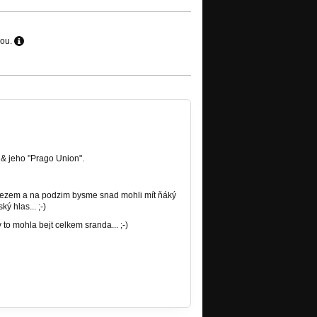
hou.
 & jeho "Prago Union".
 slezem a na podzim bysme snad mohli mít ňáký
ý hlas... ;-)
 to mohla bejt celkem sranda... ;-)