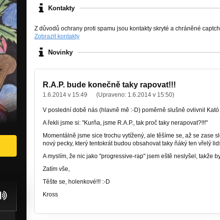
Kontakty
Z důvodů ochrany proti spamu jsou kontakty skryté a chráněné captc
Zobrazit kontakty
Novinky
R.A.P. bude konečně taky rapovat!!!
1.6.2014 v 15:49
(Upraveno:
1.6.2014 v 15:50
)
V poslední době nás (hlavně mě :-D) poměrně slušně ovlivnil Kató
A řekli jsme si: "Kurňa, jsme R.A.P., tak proč taky nerapovat?!!!"
Momentálně jsme sice trochu vytížený, ale těšíme se, až se zase
nový pecky, který tentokrát budou obsahovat taky ňáký ten vřelý lidsk
A myslím, že nic jako "progressive-rap" jsem eště neslyšel, takže by
Zatím vše,
Těšte se, holenkové!!! :-D
Kross