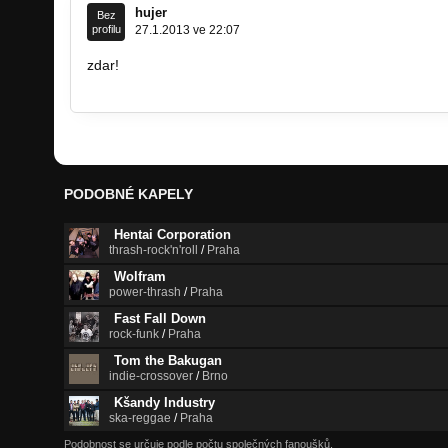
hujer
Bez
profilu
27.1.2013 ve 22:07
zdar!
http://www.zemancountdown.cz/
PODOBNÉ KAPELY
Hentai Corporation
thrash-rock'n'roll
/
Praha
Wolfram
power-thrash
/
Praha
Fast Fall Down
rock-funk
/
Praha
Tom the Bakugan
indie-crossover
/
Brno
Kšandy Industry
ska-reggae
/
Praha
Podobnost se určuje podle počtu společných fanoušků.