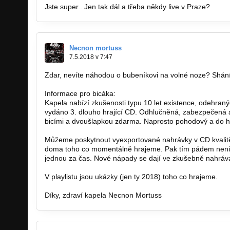
Jste super.. Jen tak dál a třeba někdy live v Praze?
Necnon mortuss
7.5.2018 v 7:47
Zdar, nevíte náhodou o bubeníkovi na volné noze? Shán
Informace pro bicáka:
Kapela nabízí zkušenosti typu 10 let existence, odehran
vydáno 3. dlouho hrající CD. Odhlučněná, zabezpečená
bicími a dvoušlapkou zdarma. Naprosto pohodový a do hu
Můžeme poskytnout vyexportované nahrávky v CD kvalitě
doma toho co momentálně hrajeme. Pak tím pádem není tř
jednou za čas. Nové nápady se dají ve zkušebně nahráva
V playlistu jsou ukázky (jen ty 2018) toho co hrajeme.
Díky, zdraví kapela Necnon Mortuss