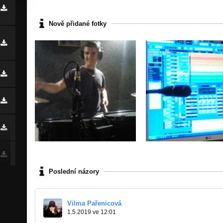
Nově přidané fotky
Poslední názory
Vilma Pařenicová
1.5.2019 ve 12:01