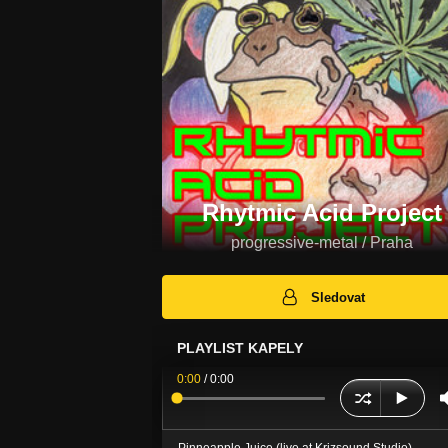
Rhytmic Acid Project
progressive-metal / Praha
Sledovat
PLAYLIST KAPELY
0:00
/
0:00