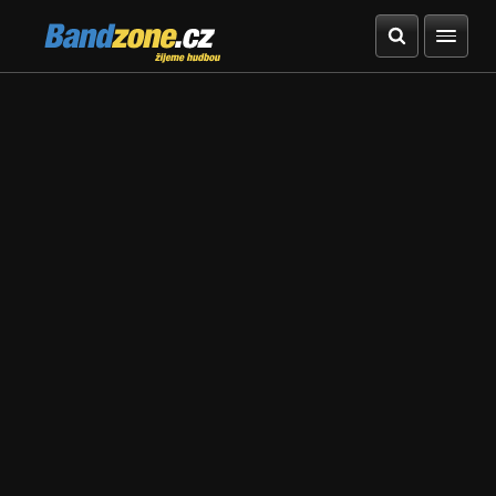
Bandzone.cz
žijeme hudbou