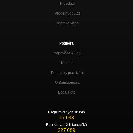
Presskity
Prodejhudbu.cz
Doprava kapel
Podpora
Nápověda &
FAQ
Kontakt
Podmínky používání
O Bandzone.cz
Loga a dtp.
Registrovaných skupin
47 033
Registrovaných fanoušků
227 089