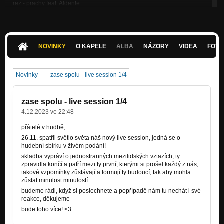
rez - prachy feat. Aldente
Nezařazeno
rez - haleluja
Nezařazeno
NOVINKY
O KAPELE
ALBA
NÁZORY
VIDEA
FOTK
rez - světlonoš
Nezařazeno
Novinky
zase spolu - live session 1/4
rez - zase spolu
Nezařazeno
zase spolu - live session 1/4
rez - bezejmenná
4.12.2023 ve 22:48
Nezařazeno
přátelé v hudbě,
26.11. spatřil světlo světa náš nový live session, jedná se o
rez - pod hladinou
hudební sbírku v živém podání!
Nezařazeno
skladba vypráví o jednostranných mezilidských vztazích, ty
zpravidla končí a patří mezi ty první, kterými si prošel každý z nás,
rez - pořezané srdce
takové vzpomínky zůstávají a formují ty budoucí, tak aby mohla
Nezařazeno
zůstat minulost minulostí
budeme rádi, když si poslechnete a popřípadě nám tu nechát i své
rez - prolog
reakce, děkujeme
Nezařazeno
bude toho více! <3