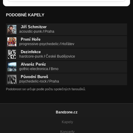
PODOBNÉ KAPELY
Jiří Schmitzer
acoustic-punk
/
Praha
První Hoře
progressive-psychedelic
/
Hořátev
Dezinfekce
hardcore-punk
/
České Budějovice
Alvaréz Peréz
gothic-electronica
/
Brno
Původní Bureš
psychedelic-rock
/
Praha
Podobnost se určuje podle počtu společných fanoušků.
Bandzone.cz
Kapely
Koncerty