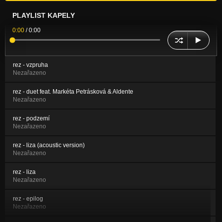
PLAYLIST KAPELY
0:00
/
0:00
rez - vzpruha
Nezařazeno
rez - duet feat. Markéta Petrásková & Aldente
Nezařazeno
rez - podzemí
Nezařazeno
rez - liza (acoustic version)
Nezařazeno
rez - liza
Nezařazeno
rez - epilog
Nezařazeno