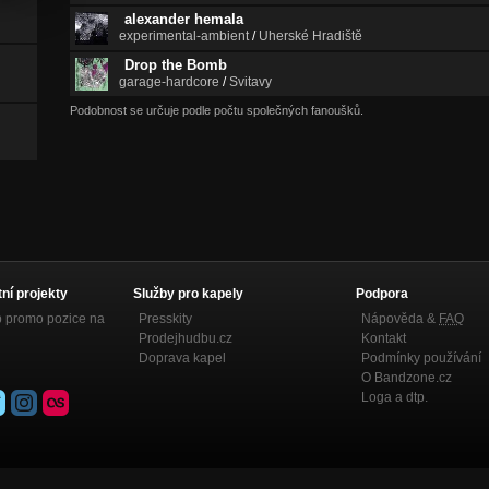
alexander hemala
experimental-ambient
/
Uherské Hradiště
Drop the Bomb
garage-hardcore
/
Svitavy
Podobnost se určuje podle počtu společných fanoušků.
tní projekty
Služby pro kapely
Podpora
p promo pozice na
Presskity
Nápověda &
FAQ
Prodejhudbu.cz
Kontakt
Doprava kapel
Podmínky používání
O Bandzone.cz
Loga a dtp.