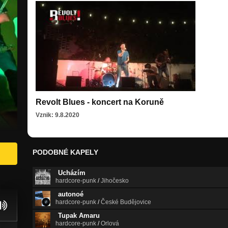
Revolt Blues - koncert na Koruně
Vznik: 9.8.2020
PODOBNÉ KAPELY
Ucházím
hardcore-punk
/
Jihočesko
autonoé
hardcore-punk
/
České Budějovice
Tupak Amaru
hardcore-punk
/
Orlová