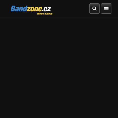
Bandzone.cz
žijeme hudbou