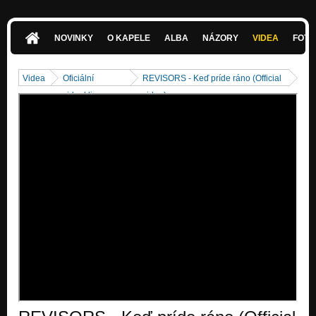
NOVINKY
O KAPELE
ALBA
NÁZORY
VIDEA
FOTK
Videa
Oficiální
REVISORS - Keď príde ráno (Official
videoklipy
video)