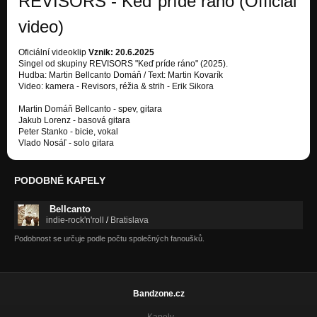
REVISORS - Keď príde ráno (Official
video)
Oficiální videoklip
Vznik: 20.6.2025
Singel od skupiny REVISORS "Keď príde ráno" (2025).
Hudba: Martin Bellcanto Domáň / Text: Martin Kovarík
Video: kamera - Revisors, réžia & strih - Erik Sikora
Martin Domáň Bellcanto - spev, gitara
Jakub Lorenz - basová gitara
Peter Stanko - bicie, vokal
Vlado Nosáľ - solo gitara
PODOBNÉ KAPELY
Bellcanto
indie-rock'n'roll
/
Bratislava
Podobnost se určuje podle počtu společných fanoušků.
Bandzone.cz
Kapely