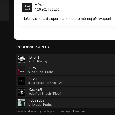
Míra
Bez
profilu
4.10.2014 v 11:01
Hoši bylo to fakt super, na festu pro mě nej překvapení.
PODOBNÉ KAPELY
Bijolit
punk
/
Klatovy
SPS
punk-punk
/
Praha
S.V.Z.
punk-rock'n'roll
/
Klatovy
Gauneři
rock'n'roll-thrash
/
Plzeň
ryby ryby
funk-rock
/
Praha
Podobnost se určuje podle počtu společných fanoušků.