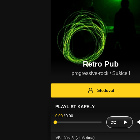
Retro Pub
progressive-rock / Sušice I
Sledovat
PLAYLIST KAPELY
0:00
/
0:00
VB - část 3. (zkušebna)