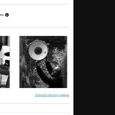
hou.
Zobrazit všechny galerie