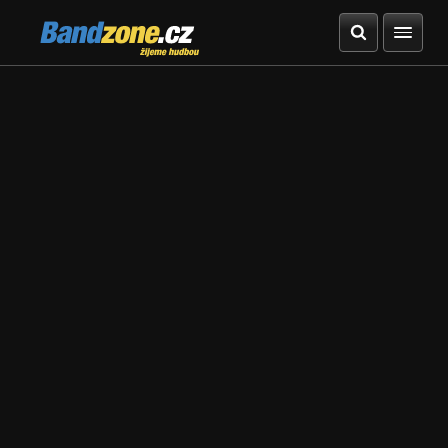
Bandzone.cz
žijeme hudbou