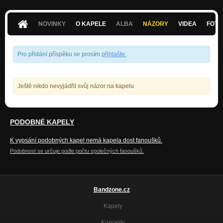
Cesta
Nezařazeno
NOVINKY
O KAPELE
ALBA
NÁZORY
VIDEA
FOTK
Budík
Nezařazeno
Pro přidání příspěku se prosím
přihlašte
.
Ještě nikdo nevyjádřil svůj názor na kapelu
PODOBNÉ KAPELY
K vypsání podobných kapel nemá kapela dost fanoušků.
Podobnost se určuje podle počtu společných fanoušků.
Bandzone.cz
Kapely
Koncerty