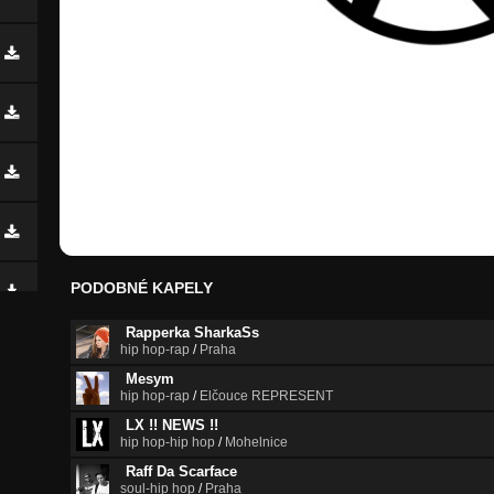
PODOBNÉ KAPELY
Rapperka SharkaSs
hip hop-rap
/
Praha
Mesym
hip hop-rap
/
Elčouce REPRESENT
LX !! NEWS !!
hip hop-hip hop
/
Mohelnice
Raff Da Scarface
soul-hip hop
/
Praha