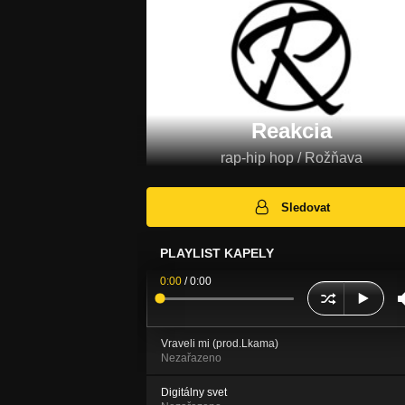
Reakcia
rap-hip hop / Rožňava
Sledovat
PLAYLIST KAPELY
0:00
/
0:00
Vraveli mi (prod.Lkama)
Nezařazeno
Digitálny svet