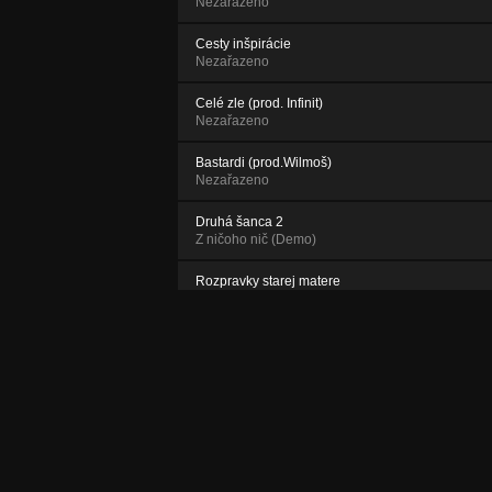
Nezařazeno
Cesty inšpirácie
Nezařazeno
Celé zle (prod. Infinit)
Nezařazeno
Bastardi (prod.Wilmoš)
Nezařazeno
Druhá šanca 2
Z ničoho nič (Demo)
Rozpravky starej matere
Z ničoho nič (Demo)