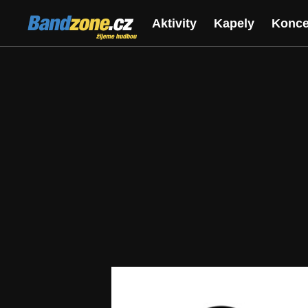
Bandzone.cz
Aktivity
Kapely
Konce
žijeme hudbou