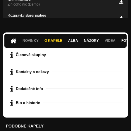
Z ničoho nič (Demo)
Rozpravky starej matere
Z ničoho nič (Demo)
NOVINKY
O KAPELE
ALBA
NÁZORY
VIDEA
FOTK
Členové skupiny
Kontakty a odkazy
Dodatečné info
Bio a historie
PODOBNÉ KAPELY