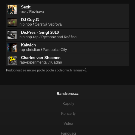
Sexit
rock
/
Rožňava
DJ Guy-G
hip hop
/
Čerstvá Vepřová
De.Pres - Singl 2010
hip hop-rap
/
Rychnov nad Kněžnou
Kalwich
rap-christian
/
Pardubice City
Charles van Sheenen
rap-experimental
/
Kladno
Podobnost se určuje podle počtu společných fanoušků.
Bandzone.cz
Kapely
Koncerty
Videa
Fanoušci