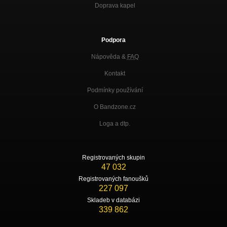
Doprava kapel
Podpora
Nápověda &
FAQ
Kontakt
Podmínky používání
O Bandzone.cz
Loga a dtp.
Registrovaných skupin
47 032
Registrovaných fanoušků
227 097
Skladeb v databázi
339 862