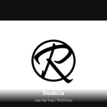
Reakcia
rap-hip hop / Rožňava