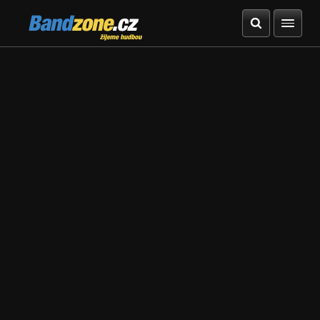
Bandzone.cz
žijeme hudbou