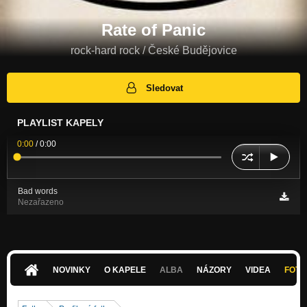
Rate of Panic
rock-hard rock / České Budějovice
Sledovat
PLAYLIST KAPELY
0:00
/
0:00
Bad words
Nezařazeno
NOVINKY
O KAPELE
ALBA
NÁZORY
VIDEA
FOTK