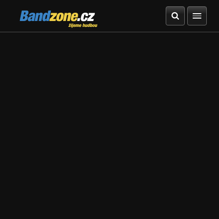
Bandzone.cz
žijeme hudbou