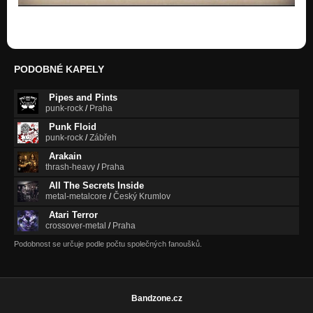
PODOBNÉ KAPELY
Pipes and Pints
punk-rock
/
Praha
Punk Floid
punk-rock
/
Zábřeh
Arakain
thrash-heavy
/
Praha
All The Secrets Inside
metal-metalcore
/
Český Krumlov
Atari Terror
crossover-metal
/
Praha
Podobnost se určuje podle počtu společných fanoušků.
Bandzone.cz