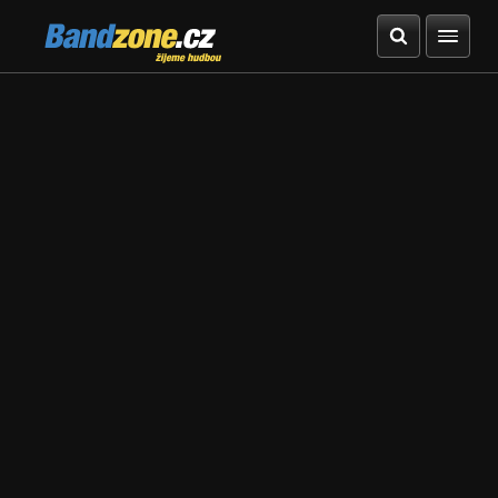
Bandzone.cz
žijeme hudbou