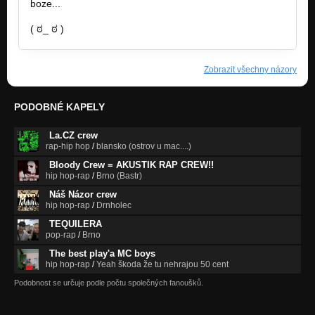
boze...
( ಠ_ ಠ )
Zobrazit všechny názory
PODOBNÉ KAPELY
La.CZ crew
rap-hip hop
/
blansko (ostrov u mac....)
Bloody Crew = AKUSTIK RAP CREW!!
hip hop-rap
/
Brno (Bastr)
Náš Názor crew
hip hop-rap
/
Drnholec
TEQUILERA
pop-rap
/
Brno
The best play'a MC boys
hip hop-rap
/
Yeah škoda že tu nehrajou 50 cent
Podobnost se určuje podle počtu společných fanoušků.