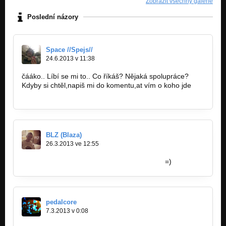
Zobrazit všechny galerie
Poslední názory
Space //Spejs//
24.6.2013 v 11:38
čááko.. Líbí se mi to.. Co říkáš? Nějaká spolupráce?
Kdyby si chtěl,napiš mi do komentu,at vím o koho jde
https://www.youtube.com/watch?v=H…
BLZ (Blaza)
26.3.2013 ve 12:55
http://www.youtube.com/watch?v=ROo7zs…
=)
pedalcore
7.3.2013 v 0:08