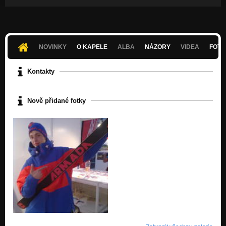
NOVINKY
O KAPELE
ALBA
NÁZORY
VIDEA
FOTK
Kontakty
Nově přidané fotky