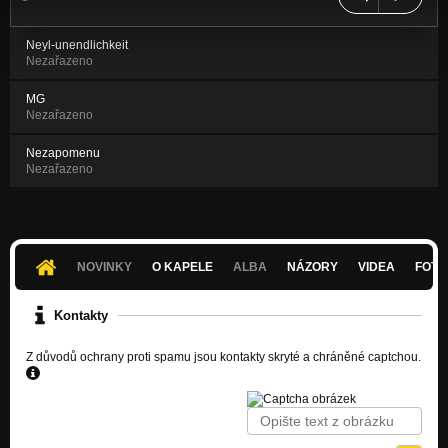
Neyl-unendlichkeit
Nezařazeno
MG
Nezařazeno
Nezapomenu
Nezařazeno
NOVINKY
O KAPELE
ALBA
NÁZORY
VIDEA
FOTK
Kontakty
Z důvodů ochrany proti spamu jsou kontakty skryté a chráněné captchou.