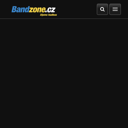
Bandzone.cz
žijeme hudbou