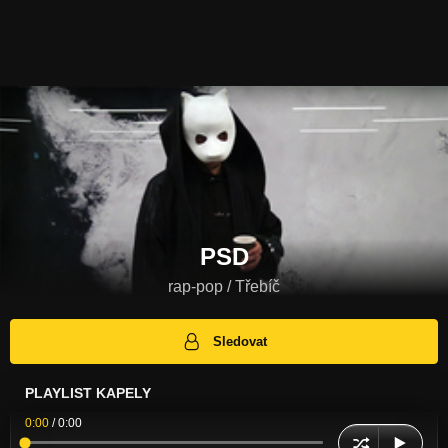
PSD
rap-pop / Třebíč
Sledovat
PLAYLIST KAPELY
0:00
/
0:00