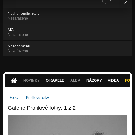
Neyl-unendlichkeit
Nezařazeno
MG
Nezařazeno
Nezapomenu
Nezařazeno
NOVINKY
O KAPELE
ALBA
NÁZORY
VIDEA
FOTK
Fotky
Profilové fotky
Galerie Profilové fotky: 1 z 2