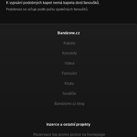
K vypsání podobných kapel nemá kapela dost fanoušků.
Podobnost se určuje podle počtu společných fanoušků.
Bandzone.cz
Kapely
Koncerty
Videa
Fanoušci
Kluby
Soutěže
Bandzone.cz blog
Inzerce a ostatní projekty
Rezervace top promo pozice na homepage