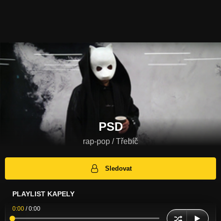
PSD
rap-pop / Třebíč
Sledovat
PLAYLIST KAPELY
0:00
/
0:00