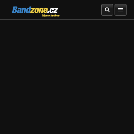
Bandzone.cz
žijeme hudbou