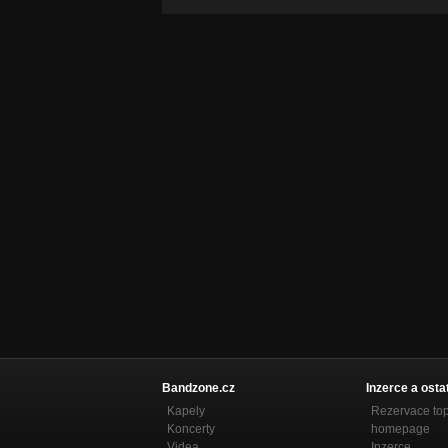
Bandzone.cz
Inzerce a osta
Kapely
Rezervace to
Koncerty
homepage
Videa
Inzerce