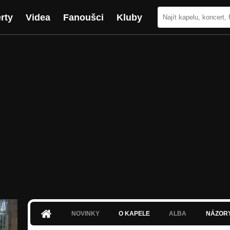
rty
Videa
Fanoušci
Kluby
NOVINKY
O KAPELE
ALBA
NÁZOR