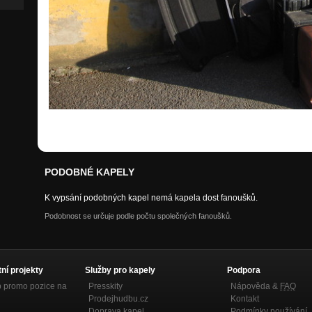
PODOBNÉ KAPELY
K vypsání podobných kapel nemá kapela dost fanoušků.
Podobnost se určuje podle počtu společných fanoušků.
tní projekty
Služby pro kapely
Podpora
p promo pozice na
Presskity
Nápověda &
FAQ
Prodejhudbu.cz
Kontakt
Doprava kapel
Podmínky používání