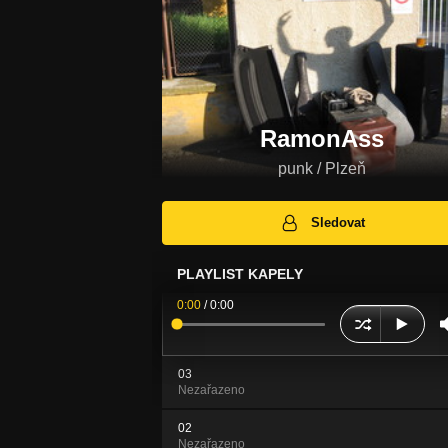
RamonAss
punk / Plzeň
Sledovat
PLAYLIST KAPELY
0:00
/
0:00
03
Nezařazeno
02
Nezařazeno