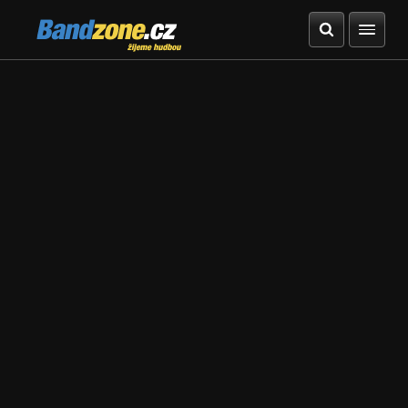
Bandzone.cz
žijeme hudbou