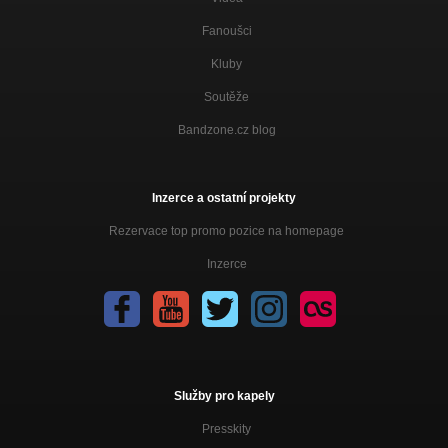
Právě ty (NA BALKONĚ 2015)
NA BALKONĚ
Fanoušci
Až si pro mě přijdou (NA BALKONĚ 2015)
Kluby
NA BALKONĚ
Soutěže
Konopí (NA BALKONĚ 2015)
Bandzone.cz blog
NA BALKONĚ
Dávno v nás (NA BALKONĚ 2015)
NA BALKONĚ
Inzerce a ostatní projekty
Luďa (NA BALKONĚ 2015)
Rezervace top promo pozice na homepage
NA BALKONĚ
Inzerce
Sirael (NA BALKONĚ 2015)
NA BALKONĚ
Vždyť vím (NA BALKONĚ 2015)
NA BALKONĚ
Víc než ty (V DIVIZNÁCH 2013)
Služby pro kapely
V DIVIZNÁCH
Presskity
Radiator (V DIVIZNÁCH 2013)