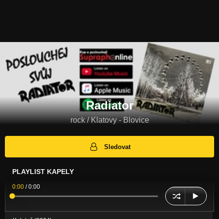
Radiator
rock / Klatovy - Blovice
Sledovat
PLAYLIST KAPELY
0:00
/
0:00