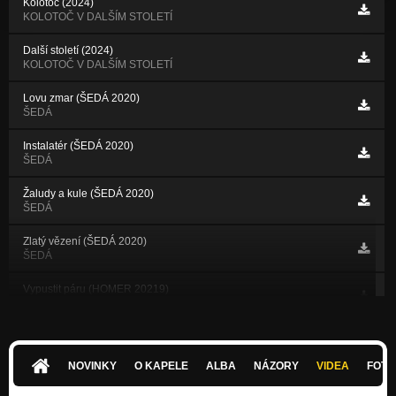
Kolotoč (2024)
KOLOTOČ V DALŠÍM STOLETÍ
Další století (2024)
KOLOTOČ V DALŠÍM STOLETÍ
Lovu zmar (ŠEDÁ 2020)
ŠEDÁ
Instalatér (ŠEDÁ 2020)
ŠEDÁ
Žaludy a kule (ŠEDÁ 2020)
ŠEDÁ
Zlatý vězení (ŠEDÁ 2020)
ŠEDÁ
Vypustit páru (HOMER 20219)
HOMER
Chytrej (HOMER 2019)
HOMER
NOVINKY
O KAPELE
ALBA
NÁZORY
VIDEA
FOTK
Bez citu (HOMER 2019)