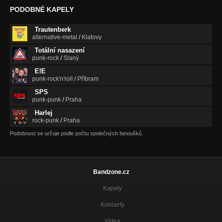
PODOBNÉ KAPELY
Hotel (MOŽNÁ 2017)
MOŽNÁ
Trautenberk
alternative-metal
/
Klatovy
Špatnej pocit (MOŽNÁ 2017)
MOŽNÁ
Totální nasazení
punk-rock
/
Slaný
Pracovní (MOŽNÁ 2017)
E!E
MOŽNÁ
punk-rock'n'roll
/
Příbram
SPS
Chybíš (MOŽNÁ 2017)
punk-punk
/
Praha
MOŽNÁ
Harlej
Zpátky (MOŽNÁ 2017)
rock-punk
/
Praha
MOŽNÁ
Podobnost se určuje podle počtu společných fanoušků.
Divoká (NA BALKONĚ 2015)
NA BALKONĚ
Bandzone.cz
Na balkoně (NA BALKONĚ 2015)
NA BALKONĚ
Kapely
Bezdomovec (NA BALKONĚ 2015)
Koncerty
NA BALKONĚ
Videa