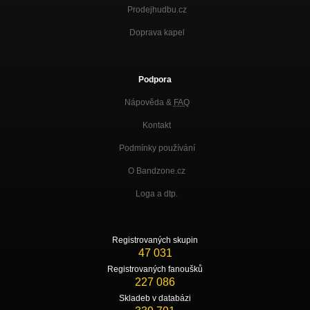
V DIVIZNÁCH
Prodejhudbu.cz
Doprava kapel
Já je on (V DIVIZNÁCH 2013)
V DIVIZNÁCH
V diviznách (V DIVIZNÁCH 2013)
Podpora
V DIVIZNÁCH
Nápověda &
FAQ
Za svým cílem (V DIVIZNÁCH 2013)
V DIVIZNÁCH
Kontakt
Kalhoty červený (V DIVIZNÁCH 2013)
Podmínky používání
V DIVIZNÁCH
O Bandzone.cz
Prachy (V DIVIZNÁCH 2013)
V DIVIZNÁCH
Loga a dtp.
Dejmy (V DIVIZNÁCH 2013)
V DIVIZNÁCH
Registrovaných skupin
47 031
Osud zlej (V DIVIZNÁCH 2013)
V DIVIZNÁCH
Registrovaných fanoušků
227 086
Neřvi (V DIVIZNÁCH 2013)
Skladeb v databázi
V DIVIZNÁCH