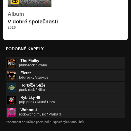
CD
Album
V dobré společnosti
2016
PODOBNÉ KAPELY
The Fialky
punk-rock
/
Praha
Fleret
folk-rock
/
Vizovice
Horkýže Slíže
punk-rock
/
Nitra
Rybičky 48
pop-punk
/
Kutná Hora
Wohnout
rock-world music
/
Praha 3
Podobnost se určuje podle počtu společných fanoušků.