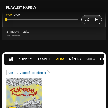
PLAYLIST KAPELY
0:00
/
0:00
aj_masku_masku
Nezařazeno
NOVINKY
O KAPELE
ALBA
NÁZORY
VIDEA
FOTK
Alba
V dobré společnosti