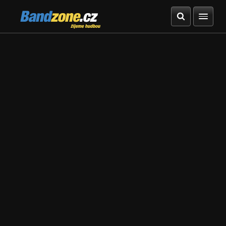
Bandzone.cz
žijeme hudbou