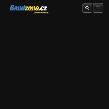
Bandzone.cz
žijeme hudbou