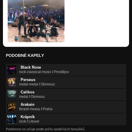
PODOBNÉ KAPELY
Black Rose
rock-classical music
/
Prostějov
Perseus
metal-metal
/
Olomouc
Calibos
metal
/
Olomouc
Arakain
thrash-heavy
/
Praha
Krápník
rock
/
Litovel
Podobnost se určuje podle počtu společných fanoušků.