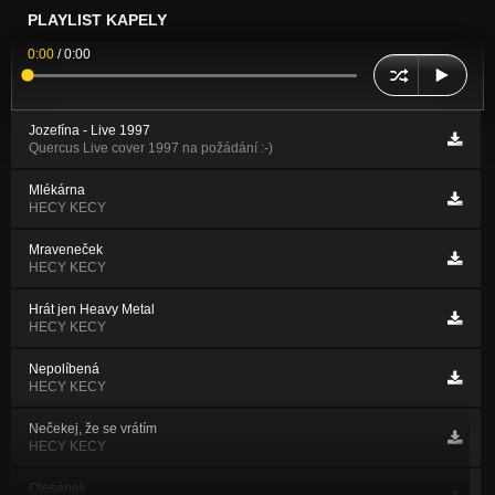
PLAYLIST KAPELY
0:00
/
0:00
Jozefína - Live 1997
Quercus Live cover 1997 na požádání :-)
Mlékárna
HECY KECY
Mraveneček
HECY KECY
Hrát jen Heavy Metal
HECY KECY
Nepolíbená
HECY KECY
Nečekej, že se vrátím
HECY KECY
Otesánek