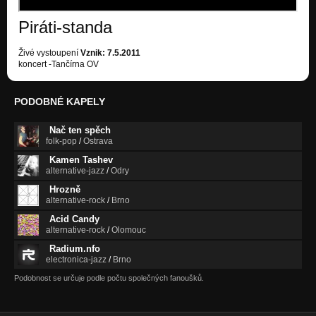
Piráti-standa
Živé vystoupení
Vznik: 7.5.2011
koncert -Tančírna OV
PODOBNÉ KAPELY
Nač ten spěch
folk-pop
/
Ostrava
Kamen Tashev
alternative-jazz
/
Odry
Hrozně
alternative-rock
/
Brno
Acid Candy
alternative-rock
/
Olomouc
Radium.nfo
electronica-jazz
/
Brno
Podobnost se určuje podle počtu společných fanoušků.