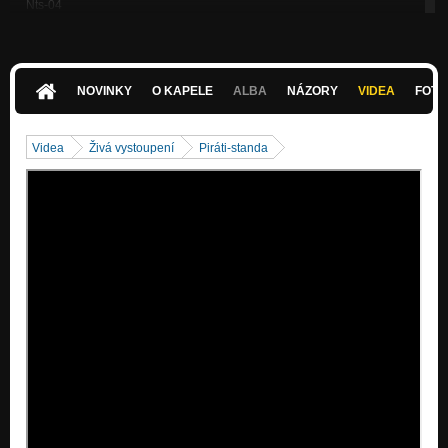
Nts-04
Nezařazeno
Standa_Nothing
Nezařazeno
NOVINKY
O KAPELE
ALBA
NÁZORY
VIDEA
FOTK
Standa_Romance
Nezařazeno
Videa
Živá vystoupení
Piráti-standa
Standa_Triotay_S
Nezařazeno
Natalie01
Nezařazeno