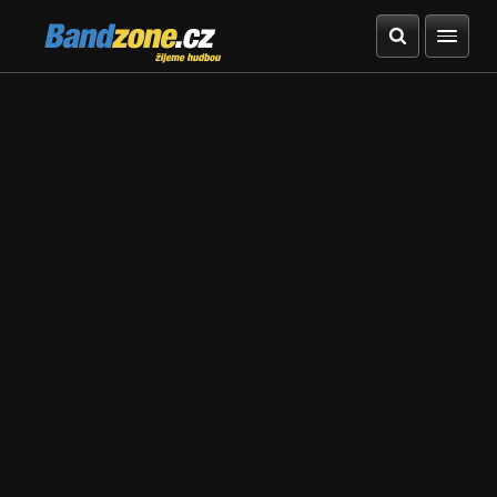
Bandzone.cz
žijeme hudbou