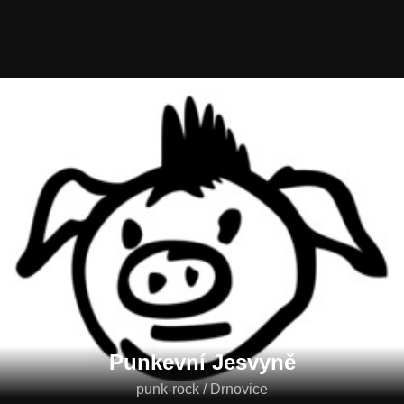
Punkevní Jesvyně
punk-rock / Drnovice