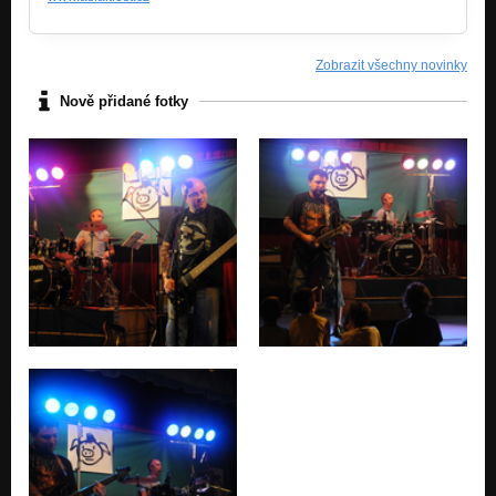
Punk jaxvyňa
Aplikace
Zobrazit všechny novinky
Punk jaxvyňa
Nově přidané fotky
Miloš a já
Punk jaxvyňa
Peklo jaxvyňa
Punk jaxvyňa