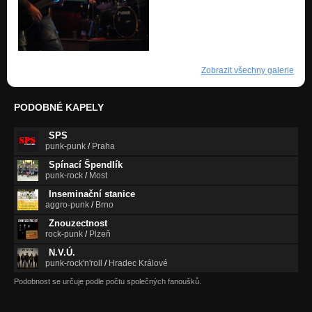
Zobrazit všechny galerie
PODOBNÉ KAPELY
SPS
punk-punk
/
Praha
Spínací Špendlík
punk-rock
/
Most
Inseminační stanice
aggro-punk
/
Brno
Znouzectnost
rock-punk
/
Plzeň
N.V.Ú.
punk-rock'n'roll
/
Hradec Králové
Podobnost se určuje podle počtu společných fanoušků.