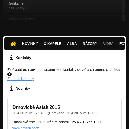
Radikálně
Punk jaxvyňa
Dobre sa žije dva
Punk jaxvyňa
Afektovaná
Punk jaxvyňa
NOVINKY
O KAPELE
ALBA
NÁZORY
VIDEA
FOTK
Pesimista
Punk jaxvyňa
Kontakty
Nans
Z důvodů ochrany proti spamu jsou kontakty skryté a chráněné captchou.
Punk jaxvyňa
Zobrazit kontakty
Wyskit
Punk jaxvyňa
Novinky
Realita
Punk jaxvyňa
Drnovické Asfalt 2015
Evoluce
20.4.2015 ve 12:04
(Upraveno:
20.4.2015 ve 12:05
)
Punk jaxvyňa
Drnovické Asfalt 2015 už tuto sobotu - 25.4.2015 od 16:30
Moribundus
www.asfaltfest.cz