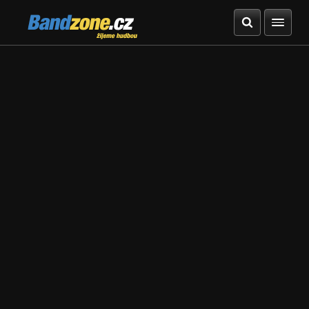
Bandzone.cz
žijeme hudbou