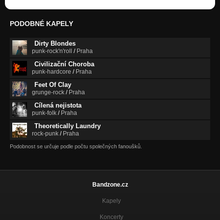
PODOBNÉ KAPELY
Dirty Blondes
punk-rock'n'roll
/
Praha
Civilizační Choroba
punk-hardcore
/
Praha
Feet Of Clay
grunge-rock
/
Praha
Cílená nejistota
punk-folk
/
Praha
Theoretically Laundry
rock-punk
/
Praha
Podobnost se určuje podle počtu společných fanoušků.
Bandzone.cz
Kapely
Koncerty