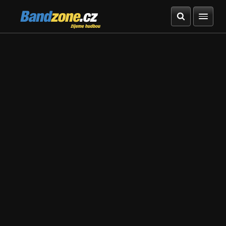
Bandzone.cz
žijeme hudbou