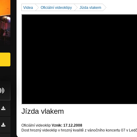
Videa
Oficiální videoklipy
Jízda vlakem
Jízda vlakem
Oficiální videoklip
Vznik: 17.12.2008
Dost hrozný videoklip v hrozný kvalitě z vánočního koncertu 07 v Led