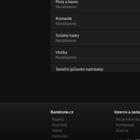
Pivoj a kanec
Nezařazeno
Romantik
Nezařazeno
Svůdný hadry
Nezařazeno
Vločka
Nezařazeno
Taneční (původní nahrávka)
Nezařazeno
Feťačka(původní nahrávka)
Nezařazeno
Bandzone.cz
Inzerce a osta
Kapely
Rezervace to
Koncerty
homepage
Videa
Inzerce
Fanoušci