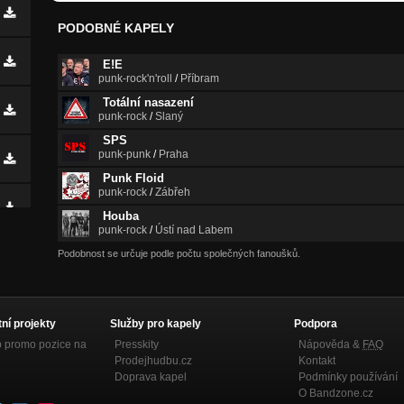
PODOBNÉ KAPELY
E!E
punk-rock'n'roll
/
Příbram
Totální nasazení
punk-rock
/
Slaný
SPS
punk-punk
/
Praha
Punk Floid
punk-rock
/
Zábřeh
Houba
punk-rock
/
Ústí nad Labem
Podobnost se určuje podle počtu společných fanoušků.
tní projekty
Služby pro kapely
Podpora
p promo pozice na
Presskity
Nápověda &
FAQ
Prodejhudbu.cz
Kontakt
Doprava kapel
Podmínky používání
O Bandzone.cz