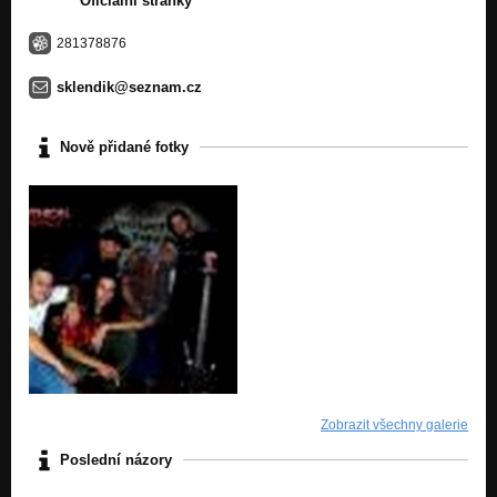
Oficiální stránky
281378876
sklendik@seznam.cz
Nově přidané fotky
Zobrazit všechny galerie
Poslední názory