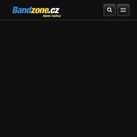
Bandzone.cz
žijeme hudbou