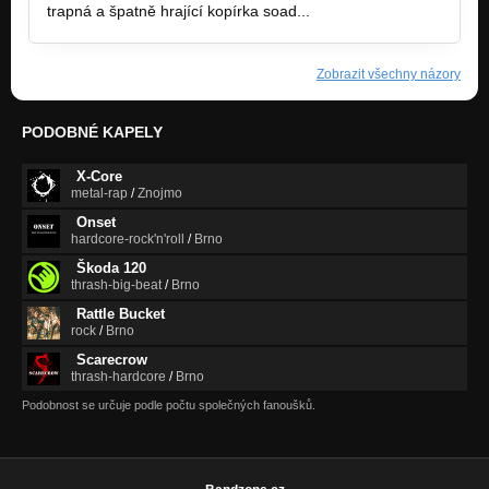
trapná a špatně hrající kopírka soad...
Zobrazit všechny názory
PODOBNÉ KAPELY
X-Core
metal-rap
/
Znojmo
Onset
hardcore-rock'n'roll
/
Brno
Škoda 120
thrash-big-beat
/
Brno
Rattle Bucket
rock
/
Brno
Scarecrow
thrash-hardcore
/
Brno
Podobnost se určuje podle počtu společných fanoušků.