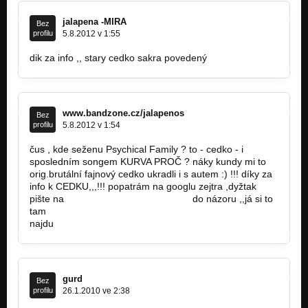
jalapena -MIRA
Bez
profilu
5.8.2012 v 1:55
dik za info ,, stary cedko sakra povedený
www.bandzone.cz/jalapenos
Bez
profilu
5.8.2012 v 1:54
čus , kde seženu Psychical Family ? to - cedko - i
sposledním songem KURVA PROČ ? náky kundy mi to
orig.brutální fajnový cedko ukradli i s autem :) !!! díky za
info k CEDKU,,,!!! popatrám na googlu zejtra ,dyžtak
pište na
www.bandzone.cz/jalapenos
do názoru ,,já si to
tam
najdu
gurd
Bez
profilu
26.1.2010 ve 2:38