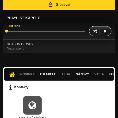
Sledovat
PLAYLIST KAPELY
0:00
/
0:00
REASON OF WHY
Nezařazeno
NOVINKY
O KAPELE
ALBA
NÁZORY
VIDEA
FOTK
Kontakty