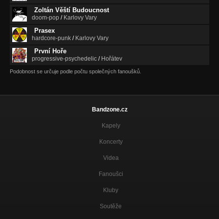
Zoltán Věští Budoucnost
Splněné přání
doom-pop
/
Karlovy Vary
Varyrium tremens
Prasex
hardcore-punk
/
Karlovy Vary
Mrtvola
První Hoře
Varyrium tremens
progressive-psychedelic
/
Hořátev
Čtyřicet (Varyrium tremens)
Podobnost se určuje podle počtu společných fanoušků.
Varyrium tremens
Vinnetou
Varyrium tremens
Bandzone.cz
Nejtař
Kapely
Varyrium tremens
Koncerty
Studna
Varyrium tremens
Videa
Fanoušci
Zvířecí
Varyrium tremens
Kluby
Ukolébavka moderního muže
Soutěže
Varyrium tremens