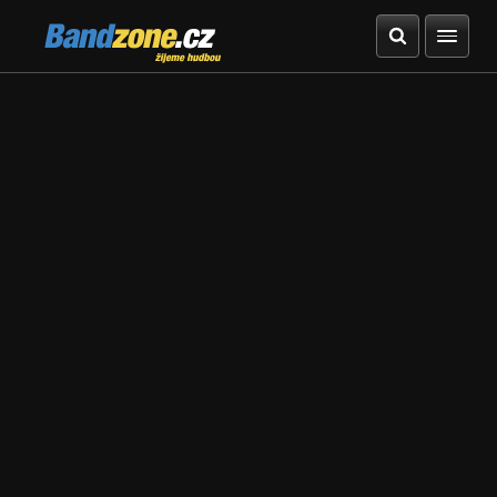
Bandzone.cz
žijeme hudbou