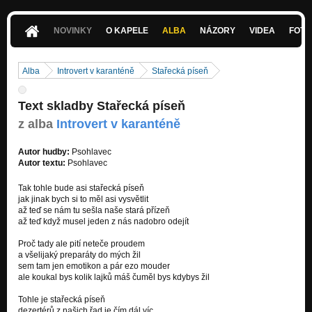
Stařecká píseň
Introvert v karanténě
NOVINKY
O KAPELE
ALBA
NÁZORY
VIDEA
FOTK
Zmrzlej stín
Introvert v karanténě
Alba
Introvert v karanténě
Stařecká píseň
Střelenej slon
Introvert v karanténě
Text skladby Stařecká píseň
Pravda
z alba
Introvert v karanténě
Introvert v karanténě
Autor hudby:
Psohlavec
Dneska Rusko 1-0 Ukrajina
Autor textu:
Psohlavec
Introvert v karanténě
Tak tohle bude asi stařecká píseň
Charon
jak jinak bych si to měl asi vysvětlit
Nezařazeno
až teď se nám tu sešla naše stará přízeň
až teď když musel jeden z nás nadobro odejít
Měsíc
Proč tady ale pití neteče proudem
Nezařazeno
a všelijaký preparáty do mých žil
sem tam jen emotikon a pár ezo mouder
Čas
ale koukal bys kolik lajků máš čuměl bys kdybys žil
Nezařazeno
Tohle je stařecká píseň
Vodník
dezertérů z našich řad je čím dál víc