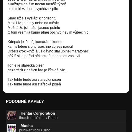
Nezařazeno
s každým dalším trochu menší trýzeň
o co míň vzduchu vychází z plic
Děsně starej had
Snad už sis vyšláp' k horizontu
Nezařazeno
Mezi Hvajninimy nebo na měsíc
Možná že jsi našel jasnou pointu
Úkoly
O tom všem já kámo plnej pochyb nevím vůbec nic
Nezařazeno
Kdepak je tě můj kamaráde konec
kam s tebou šlo to všechno co ses naučil
Mimoní blues
Držels krok když já už dávno stál úplnej maratónec
Nezařazeno
běžíš si to pořád někam dál nebo ses zastavil
Svetr
Tohle je stařecká píseň
Nezařazeno
dezertérů z našich řad je čím dál víc…
Nekompetentní
Tak tohle bude asi stařecká píseň
Nezařazeno
Tak tohle bude asi stařecká píseň
Litánia
Nezařazeno
PODOBNÉ KAPELY
Holátko
Hentai Corporation
Varyrium tremens
thrash-rock'n'roll
/
Praha
Mucha
Maharadža
punk-art rock
/
Brno
Varyrium tremens