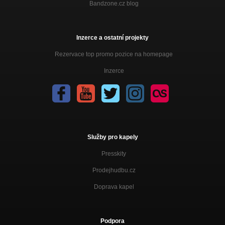
Bandzone.cz blog
Soumar
Varyrium tremens
Kýbl
Inzerce a ostatní projekty
Varyrium tremens
Rezervace top promo pozice na homepage
Třicetdevět
Inzerce
Nezařazeno
Vodnická
Nezařazeno
Třicetsedm
Nezařazeno
Služby pro kapely
Presskity
Prodejhudbu.cz
Doprava kapel
Podpora