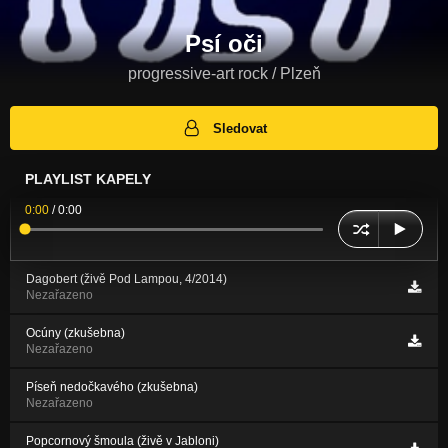
Psí oči
progressive-art rock / Plzeň
Sledovat
PLAYLIST KAPELY
0:00
/
0:00
Dagobert (živě Pod Lampou, 4/2014)
Nezařazeno
Ocúny (zkušebna)
Nezařazeno
Píseň nedočkavého (zkušebna)
Nezařazeno
Popcornový šmoula (živě v Jabloni)