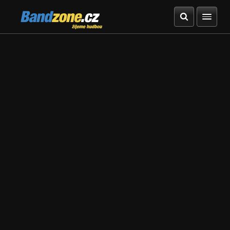
Bandzone.cz
žijeme hudbou