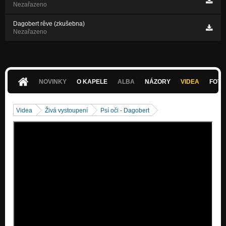
Nezařazeno
Dagobert rêve (zkušebna)
Nezařazeno
NOVINKY
O KAPELE
ALBA
NÁZORY
VIDEA
FOTK
Videa
Živá vystoupení
Psí oči - Dagobert