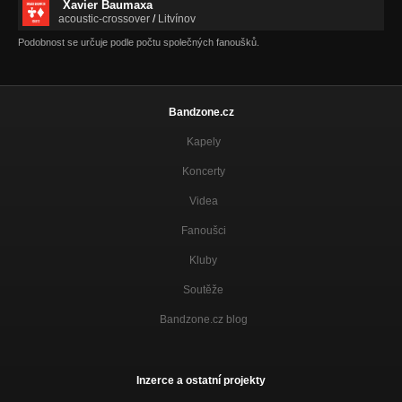
Xavier Baumaxa
acoustic-crossover
/
Litvínov
Podobnost se určuje podle počtu společných fanoušků.
Bandzone.cz
Kapely
Koncerty
Videa
Fanoušci
Kluby
Soutěže
Bandzone.cz blog
Inzerce a ostatní projekty