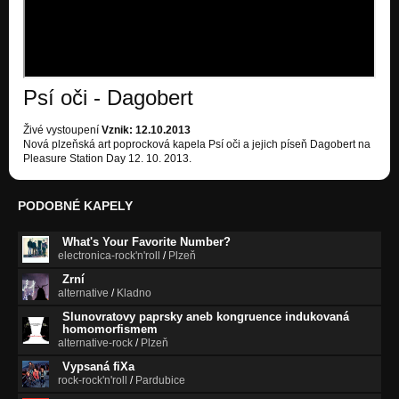
Psí oči - Dagobert
Živé vystoupení
Vznik: 12.10.2013
Nová plzeňská art poprocková kapela Psí oči a jejich píseň Dagobert na
Pleasure Station Day 12. 10. 2013.
PODOBNÉ KAPELY
What's Your Favorite Number?
electronica-rock'n'roll
/
Plzeň
Zrní
alternative
/
Kladno
Slunovratovy paprsky aneb kongruence indukovaná
homomorfismem
alternative-rock
/
Plzeň
Vypsaná fiXa
rock-rock'n'roll
/
Pardubice