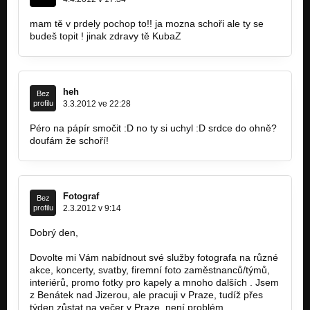
mam tě v prdely pochop to!! ja mozna schoři ale ty se
budeš topit ! jinak zdravy tě KubaZ
heh
Bez
profilu
3.3.2012 ve 22:28
Péro na pápír smočit :D no ty si uchyl :D srdce do ohně?
doufám že schoří!
Fotograf
Bez
profilu
2.3.2012 v 9:14
Dobrý den,
Dovolte mi Vám nabídnout své služby fotografa na různé
akce, koncerty, svatby, firemní foto zaměstnanců/týmů,
interiérů, promo fotky pro kapely a mnoho dalších . Jsem
z Benátek nad Jizerou, ale pracuji v Praze, tudíž přes
týden zůstat na večer v Praze, není problém.