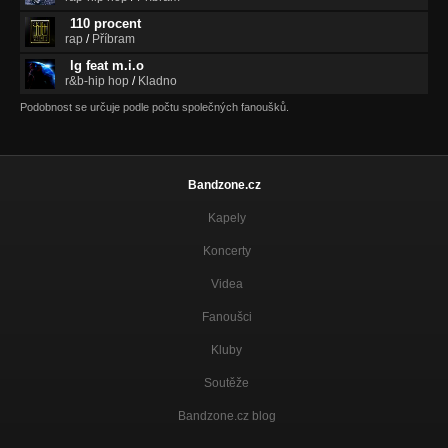
110 procent
rap
/
Příbram
lg feat m.i.o
r&b-hip hop
/
Kladno
Podobnost se určuje podle počtu společných fanoušků.
Bandzone.cz
Kapely
Koncerty
Videa
Fanoušci
Kluby
Soutěže
Bandzone.cz blog