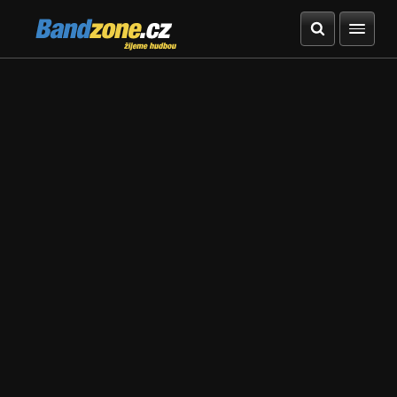
Bandzone.cz
žijeme hudbou