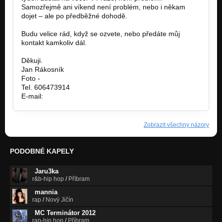
Samozřejmě ani víkend není problém, nebo i někam
dojet – ale po předběžné dohodě.
Budu velice rád, když se ozvete, nebo předáte můj
kontakt kamkoliv dál.
Děkuji.
Jan Rákosník
Foto -
www.bamboophoto.webnode.cz
Tel. 606473914
E-mail:
j.rakosnik@seznam.cz
Zobrazit všechny názory
PODOBNÉ KAPELY
Jaru3ka
r&b-hip hop
/
Příbram
mannia
rap
/
Nový Jičín
MC Terminátor 2012
rap-hip hop
/
Příbram