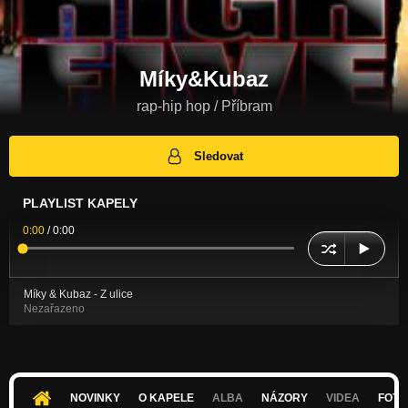
Míky&Kubaz
rap-hip hop / Příbram
Sledovat
PLAYLIST KAPELY
0:00
/
0:00
Míky & Kubaz - Z ulice
Nezařazeno
NOVINKY
O KAPELE
ALBA
NÁZORY
VIDEA
FOTK