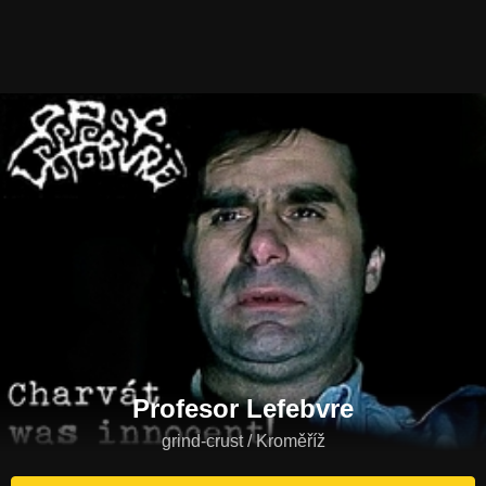
Profesor Lefebvre
grind-crust / Kroměříž