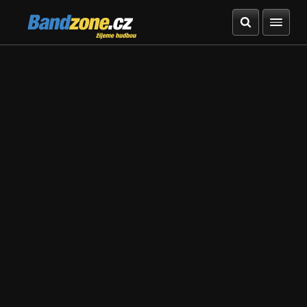
Bandzone.cz
žijeme hudbou