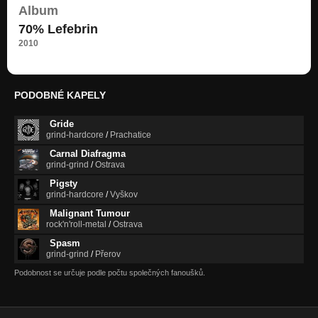
Album
70% Lefebrin
2010
PODOBNÉ KAPELY
Gride
grind-hardcore
/
Prachatice
Carnal Diafragma
grind-grind
/
Ostrava
Pigsty
grind-hardcore
/
Vyškov
Malignant Tumour
rock'n'roll-metal
/
Ostrava
Spasm
grind-grind
/
Přerov
Podobnost se určuje podle počtu společných fanoušků.