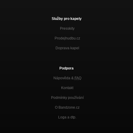
Služby pro kapely
Presskity
Prodejhudbu.cz
Doprava kapel
Podpora
Nápověda &
FAQ
Kontakt
Podmínky používání
O Bandzone.cz
Loga a dtp.