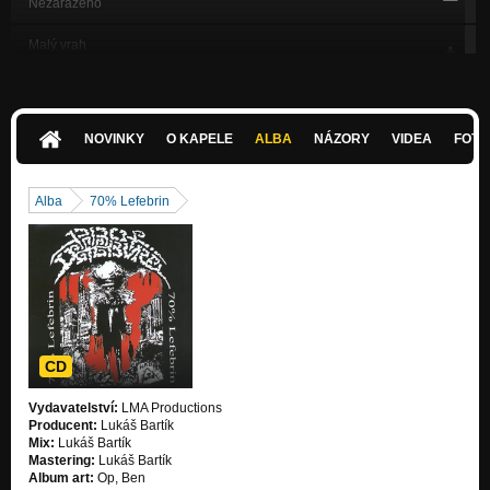
Nezařazeno
Malý vrah
Genio y Figura
Extreme napalm - 70%Lefebrin 2010
Nezařazeno
NOVINKY
O KAPELE
ALBA
NÁZORY
VIDEA
FOTK
Pokrok zpět - 70%Lefebrin 2010
Nezařazeno
Alba
70% Lefebrin
Skrytá Zvrhlost
70% Lefebrin
Prof. Lefebvre live at Antitrend 2010
Nezařazeno
CD
Vydavatelství:
LMA Productions
Producent:
Lukáš Bartík
Mix:
Lukáš Bartík
Mastering:
Lukáš Bartík
Album art:
Op, Ben