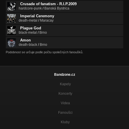
Crusade of fanatism - R.I.P.2009
hardcore-punk
/
Banská Bystrica
Imperial Ceremony
death-metal
/
Maracay
Plague God
black-metal
/
Brno
Amon
death-black
/
Brno
Podobnost se určuje podle počtu společných fanoušků.
Bandzone.cz
Kapely
Koncerty
Videa
Fanoušci
Kluby