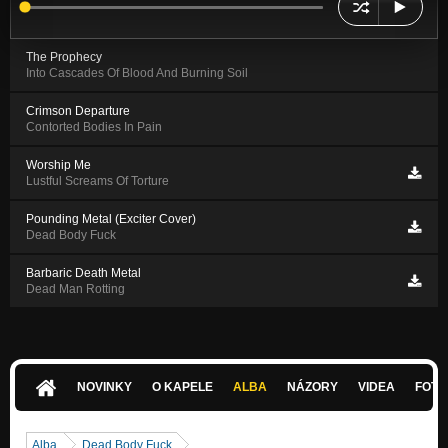
The Prophecy
Into Cascades Of Blood And Burning Soil
Crimson Departure
Contorted Bodies In Pain
Worship Me
Lustful Screams Of Torture
Pounding Metal (Exciter Cover)
Dead Body Fuck
Barbaric Death Metal
Dead Man Rotting
NOVINKY
O KAPELE
ALBA
NÁZORY
VIDEA
FOTK
Alba
Dead Body Fuck