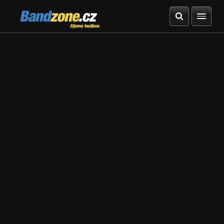
Bandzone.cz
žijeme hudbou